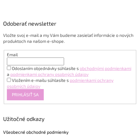
Z
á
p
ä
Odoberať newsletter
t
Vložte svoj e-mail a my Vám budeme zasielať informácie o nových
i
produktoch na našom e-shope.
e
Email
Odoslaním objednávky súhlasíte s
obchodnými podmienkami
a
podmienkami ochrany osobných údajov
Vložením e-mailu súhlasíte s
podmienkami ochrany
osobných údajov
PRIHLÁSIŤ SA
Užitočné odkazy
Všeobecné obchodné podmienky