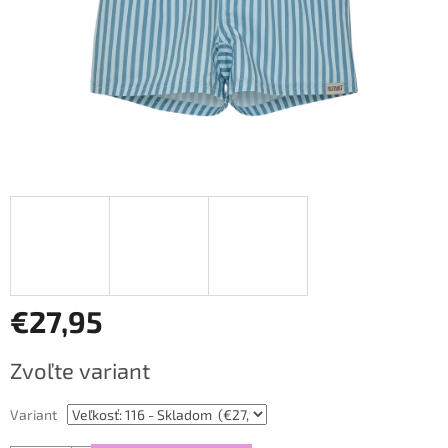
€27,95
Jednotková
Zvoľte variant
cena:
Variant