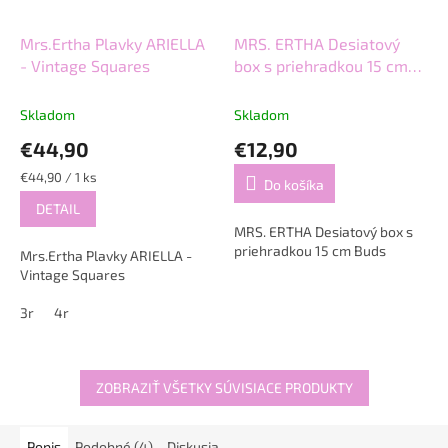
Mrs.Ertha Plavky ARIELLA
MRS. ERTHA Desiatový
- Vintage Squares
box s priehradkou 15 cm
Buds
Skladom
Skladom
€44,90
€12,90
Jednotková
€44,90 / 1 ks
Do košíka
cena:
DETAIL
MRS. ERTHA Desiatový box s
priehradkou 15 cm Buds
Mrs.Ertha Plavky ARIELLA -
Vintage Squares
3r
4r
ZOBRAZIŤ VŠETKY SÚVISIACE PRODUKTY
Popis
Podobné (4)
Diskusia