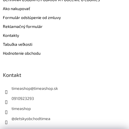
Ako nakupovať
Formulár odstúpenie od zmluvy
Reklamačný formulár
Kontakty
Tabuľka veľkosti
Hodnotenie obchodu
Kontakt
timeashop
@
timeashop.sk
0910923293
timeashop
@detskyobchodtimea