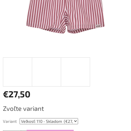
€27,50
Jednotková
Zvoľte variant
cena:
Variant