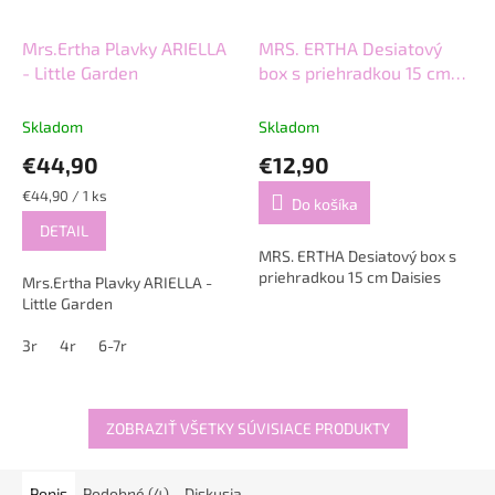
Mrs.Ertha Plavky ARIELLA
MRS. ERTHA Desiatový
- Little Garden
box s priehradkou 15 cm
Daisies
Skladom
Skladom
€44,90
€12,90
Jednotková
€44,90 / 1 ks
Do košíka
cena:
DETAIL
MRS. ERTHA Desiatový box s
priehradkou 15 cm Daisies
Mrs.Ertha Plavky ARIELLA -
Little Garden
3r
4r
6-7r
ZOBRAZIŤ VŠETKY SÚVISIACE PRODUKTY
Popis
Podobné (4)
Diskusia