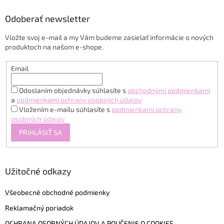
p
ä
Odoberať newsletter
t
Vložte svoj e-mail a my Vám budeme zasielať informácie o nových
i
produktoch na našom e-shope.
e
Email
Odoslaním objednávky súhlasíte s
obchodnými podmienkami
a
podmienkami ochrany osobných údajov
Vložením e-mailu súhlasíte s
podmienkami ochrany
osobných údajov
PRIHLÁSIŤ SA
Užitočné odkazy
Všeobecné obchodné podmienky
Reklamačný poriadok
OCHRANA OSOBNÝCH ÚDAJOV A POUČENIE O COOKIES