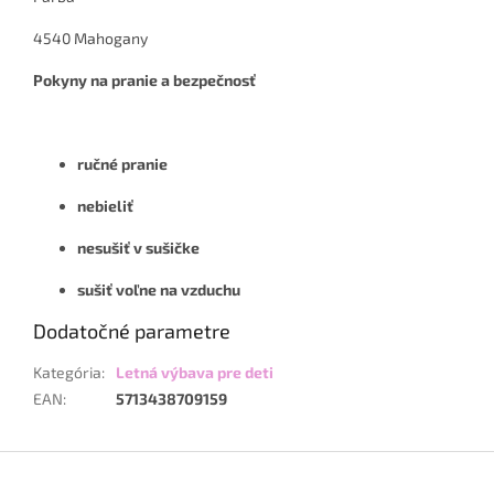
4540 Mahogany
Pokyny na pranie a bezpečnosť
ručné pranie
nebieliť
nesušiť v sušičke
sušiť voľne na vzduchu
Dodatočné parametre
Kategória
:
Letná výbava pre deti
EAN
:
5713438709159
Z
á