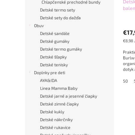
Detsk
Chlapčenské prechodné bundy
balen
Detské termo sety
Detské sety do dažďa
Obuv
€17
Detské sandále
Jednot
€8,98 
Detské gumáky
cena:
Detské termo gumáky
Prakti
Detské šľapky
Burlw
organi
Detské tenisky
dotyk 
Doplnky pre deti
pokožk
AYA&IDA
50
Linea Mamma Baby
Detské jarné a jesenné čiapky
Detské zimné čiapky
Detské kukly
Detské nákrčníky
Detské rukavice