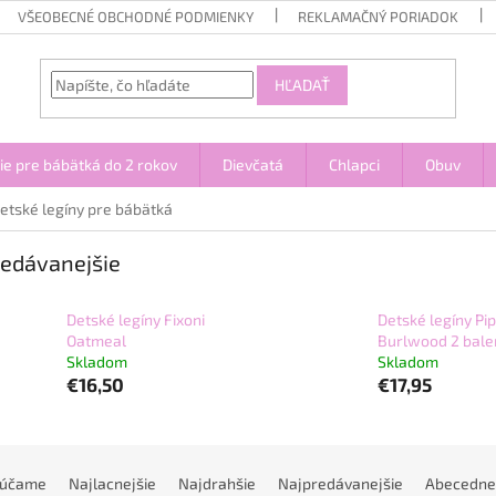
VŠEOBECNÉ OBCHODNÉ PODMIENKY
REKLAMAČNÝ PORIADOK
HĽADAŤ
ie pre bábätká do 2 rokov
Dievčatá
Chlapci
Obuv
etské legíny pre bábätká
edávanejšie
Detské legíny Fixoni
Detské legíny Pip
Oatmeal
Burlwood 2 bale
Skladom
Skladom
€16,50
€17,95
rúčame
Najlacnejšie
Najdrahšie
Najpredávanejšie
Abecedne