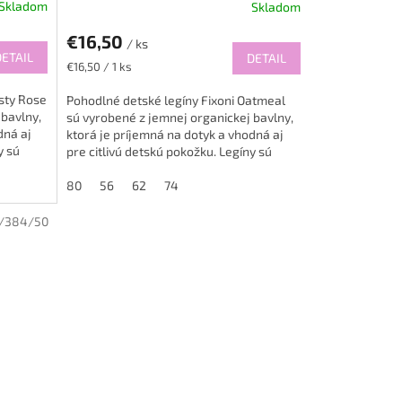
Skladom
Skladom
€16,50
/ ks
DETAIL
DETAIL
Jednotková
€16,50 / 1 ks
cena:
isty Rose
Pohodlné detské legíny Fixoni Oatmeal
 bavlny,
sú vyrobené z jemnej organickej bavlny,
dná aj
ktorá je príjemná na dotyk a vhodná aj
y sú
pre citlivú detskú pokožku. Legíny sú
ideálne na každodenné...
80
56
62
74
/384/50