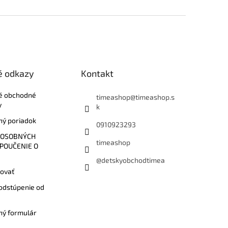
é odkazy
Kontakt
é obchodné
timeashop
@
timeashop.s
y
k
ý poriadok
0910923293
 OSOBNÝCH
timeashop
 POUČENIE O
@detskyobchodtimea
ovať
odstúpenie od
ý formulár