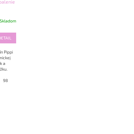
 balenie
Skladom
DETAIL
n Pippi
nickej
k a
žku.
98