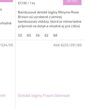
DETAIL
Jednotková
€17,95 / 1 ks
cena:
mo
Bambusové detské legíny Minymo Rose
Brown sú vyrobené z jemnej
bambusovej viskózy, ktorá je mimoriadne
 vhodná
príjemná na dotyk a vhodná aj pre citlivú
teriál
detskú pokožku. Materiál je...
50
80
56
62
68
/524/50
Kód:
6225/291/80
Rose
Detské legíny Fixoni Oatmeal