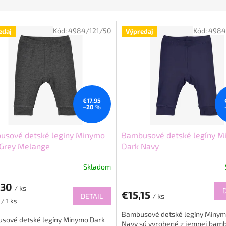
Kód:
4984/121/50
Kód:
4984
edaj
Výpredaj
€17,95
–20 %
usové detské legíny Minymo
Bambusové detské legíny M
 Grey Melange
Dark Navy
Skladom
,30
/ ks
€15,15
DETAIL
/ ks
ková
/ 1 ks
Bambusové detské legíny Minym
sové detské legíny Minymo Dark
Navy sú vyrobené z jemnej bam