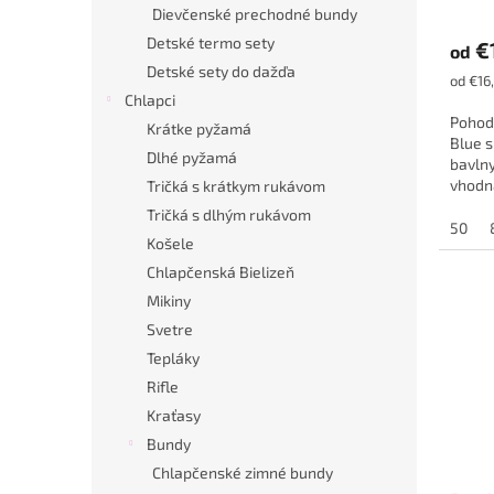
Dievčenské prechodné bundy
Detské termo sety
€
od
Detské sety do dažďa
Jednot
od €16,
cena:
Chlapci
Pohodl
Krátke pyžamá
Blue s
Dlhé pyžamá
bavlny
vhodná
Tričká s krátkym rukávom
Legíny
Tričká s dlhým rukávom
50
Košele
Chlapčenská Bielizeň
Mikiny
Svetre
Tepláky
Rifle
Kraťasy
Bundy
Chlapčenské zimné bundy