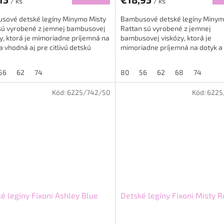
/ ks
/ ks
sové detské legíny Minymo Misty
Bambusové detské legíny Miny
sú vyrobené z jemnej bambusovej
Rattan sú vyrobené z jemnej
y, ktorá je mimoriadne príjemná na
bambusovej viskózy, ktorá je
a vhodná aj pre citlivú detskú
mimoriadne príjemná na dotyk a
u. Materiál je...
aj pre citlivú detskú pokožku. Ma
je...
56
62
74
80
56
62
68
74
Kód:
6225/742/50
Kód:
6225
é legíny Fixoni Ashley Blue
Detské legíny Fixoni Misty 