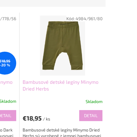
/778/56
Kód:
4984/961/80
€18,95
–20 %
inymo
Bambusové detské legíny Minymo
Dried Herbs
Skladom
Skladom
DETAIL
DETAIL
€18,95
/ ks
o Dark
Bambusové detské legíny Minymo Dried
busovej
Herbs sú vyrobené z jemnej bambusovej