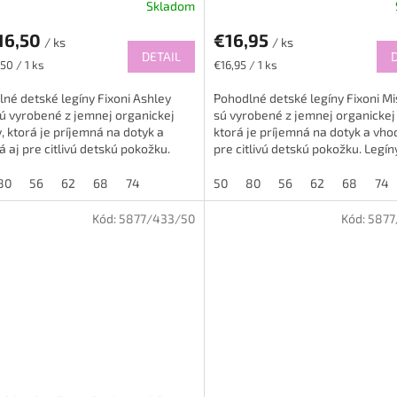
Skladom
16,50
€16,95
/ ks
/ ks
DETAIL
ková
Jednotková
50 / 1 ks
€16,95 / 1 ks
cena:
né detské legíny Fixoni Ashley
Pohodlné detské legíny Fixoni M
ú vyrobené z jemnej organickej
sú vyrobené z jemnej organickej
, ktorá je príjemná na dotyk a
ktorá je príjemná na dotyk a vho
 aj pre citlivú detskú pokožku.
pre citlivú detskú pokožku. Legín
 sú ideálne na...
ideálne na...
80
56
62
68
74
50
80
56
62
68
74
Kód:
5877/433/50
Kód:
5877