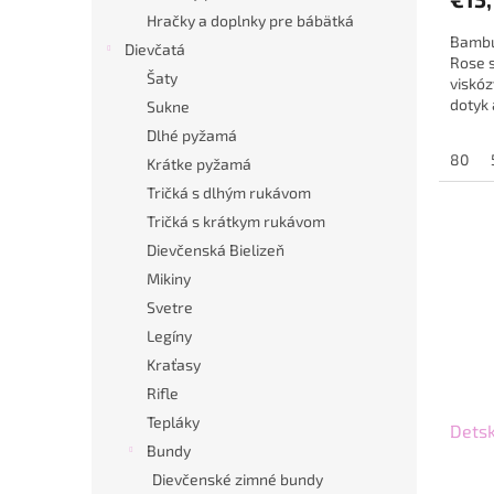
Hračky a doplnky pre bábätká
Bambu
Dievčatá
Rose 
Šaty
viskóz
dotyk 
Sukne
pokožk
Dlhé pyžamá
80
Krátke pyžamá
Tričká s dlhým rukávom
Tričká s krátkym rukávom
Dievčenská Bielizeň
Mikiny
Svetre
Legíny
Kraťasy
Rifle
Tepláky
Detsk
Bundy
Dievčenské zimné bundy