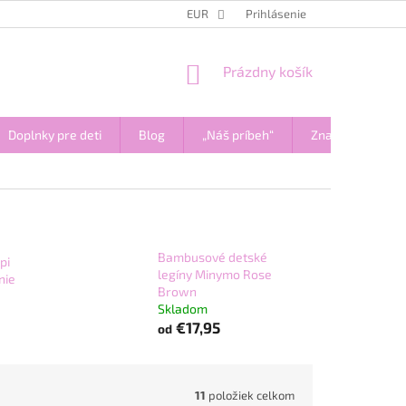
OCHRANA OSOBNÝCH ÚDAJOV A POUČENIE O COOKIES
EUR
Prihlásenie
AKO NAKUPOV
NÁKUPNÝ
Prázdny košík
KOŠÍK
Doplnky pre deti
Blog
„Náš príbeh“
Značky
Bambusové detské
pi
legíny Minymo Rose
nie
Brown
Skladom
€17,95
od
11
položiek celkom