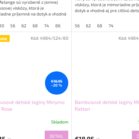
Melange sú vyrobené z jemnej
viskózy, ktorá je mimoriadne pr
ovej viskózy, ktorá je
dotyk a vhodná aj pre citlivú det
iadne príjemná na dotyk a vhodná
pokožku. Materiál je...
 citlivú detskú pokožku. Materiál...
80
56
62
68
74
86
56
62
68
74
Kód:
4984/524/80
Kód:
4984
edaj
€18,95
–20 %
usové detské legíny Minymo
Bambusové detské legíny M
 Rose
Rattan
Skladom
DETAIL
,15
€18,95