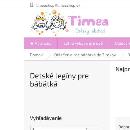
Prejsť
timeashop@timeashop.sk
na
obsah
🔥 Výpredaj
Letná výbava pre deti
Oblečen
Domov
Oblečenie pre bábätká do 2 rokov
D
Najpr
Detské legíny pre
bábätká
B
o
č
Vyhľadávanie
R
n
a
ý
Odpo