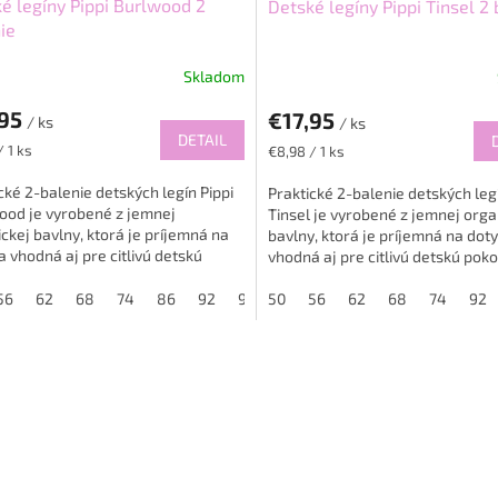
é legíny Pippi Burlwood 2
Detské legíny Pippi Tinsel 2
ie
Skladom
,95
€17,95
/ ks
/ ks
DETAIL
ková
Jednotková
/ 1 ks
€8,98 / 1 ks
cena:
cké 2-balenie detských legín Pippi
Praktické 2-balenie detských legí
ood je vyrobené z jemnej
Tinsel je vyrobené z jemnej orga
ckej bavlny, ktorá je príjemná na
bavlny, ktorá je príjemná na doty
a vhodná aj pre citlivú detskú
vhodná aj pre citlivú detskú poko
u. Legíny sú pohodlné a...
Legíny sú pohodlné a...
56
62
68
74
86
92
98
50
56
62
68
74
92
O
v
l
á
d
a
c
i