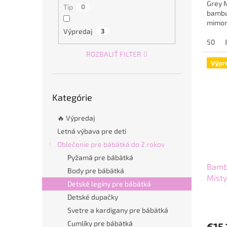
Grey 
Tip
0
bambus
mimor
Výpredaj
3
aj pre
50
ROZBALIŤ FILTER
Výpr
Preskočiť
Kategórie
kategórie
🔥 Výpredaj
Letná výbava pre deti
Oblečenie pre bábätká do 2 rokov
Pyžamá pre bábätká
Bamb
Body pre bábätká
Misty
Detské legíny pre bábätká
Detské dupačky
Svetre a kardigany pre bábätká
Cumlíky pre bábätká
€15