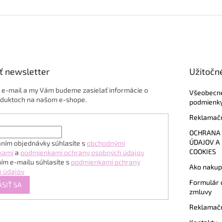
ť newsletter
Užitočn
j e-mail a my Vám budeme zasielať informácie o
Všeobecn
duktoch na našom e-shope.
podmienk
Reklamačn
OCHRANA
ÚDAJOV A
ním objednávky súhlasíte s
obchodnými
COOKIES
kami
a
podmienkami ochrany osobných údajov
ím e-mailu súhlasíte s
podmienkami ochrany
Ako nakup
 údajov
Formulár 
ÁSIŤ SA
zmluvy
Reklamačn