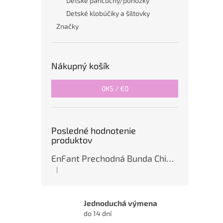
Detské pančuchy/ponožky
Detské klobúčiky a šiltovky
Značky
Nákupný košík
0
KS /
€0
Posledné hodnotenie
produktov
EnFant Prechodná Bunda China Blue
|
Hodnotenie produktu je 5 z 5 hviezdičiek.
Jednoduchá výmena
do 14 dní