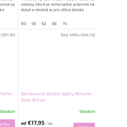
íjemná na
viskózy, ktorá je mimoriadne príjemná na
skú
dotyk a vhodná aj pre citlivú detskú
pokožku. Materiál je...
80
56
62
68
74
/397/80
Kód:
4984/694/50
inymo
Bambusové detské legíny Minymo
Rose Brown
Skladom
Skladom
€17,95
od
/ ks
DETAIL