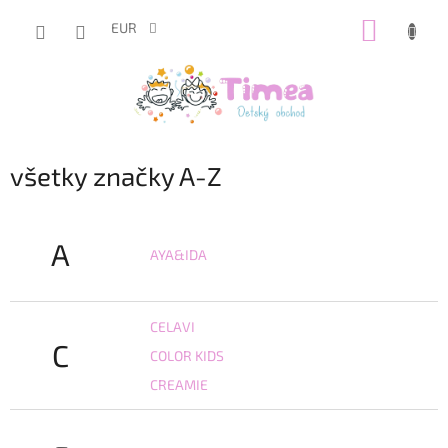
Prejsť
NÁKUP
na
EUR
obsah
KOŠÍK
všetky značky A-Z
A
AYA&IDA
CELAVI
C
COLOR KIDS
CREAMIE