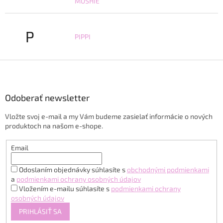
MUSHIE
P
PIPPI
Z
á
p
ä
Odoberať newsletter
t
Vložte svoj e-mail a my Vám budeme zasielať informácie o nových
i
produktoch na našom e-shope.
e
Email
Odoslaním objednávky súhlasíte s
obchodnými podmienkami
a
podmienkami ochrany osobných údajov
Vložením e-mailu súhlasíte s
podmienkami ochrany
osobných údajov
PRIHLÁSIŤ SA