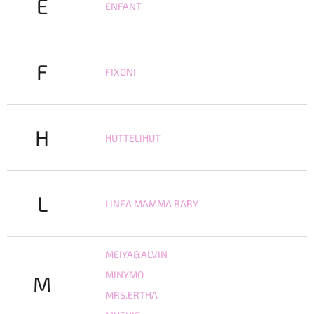
E
ENFANT
F
FIXONI
H
HUTTELIHUT
L
LINEA MAMMA BABY
MEIYA&ALVIN
MINYMO
M
MRS.ERTHA