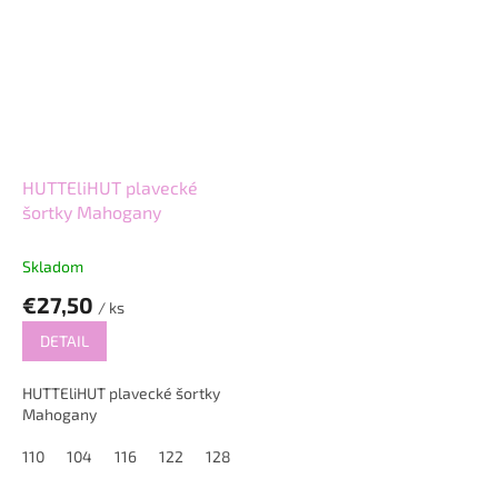
HUTTEliHUT plavecké
šortky Mahogany
Skladom
€27,50
/ ks
DETAIL
HUTTEliHUT plavecké šortky
Mahogany
110
104
116
122
128