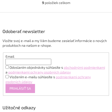
9
položiek celkom
O
v
l
Z
á
á
d
p
a
ä
Odoberať newsletter
c
t
i
Vložte svoj e-mail a my Vám budeme zasielať informácie o nových
i
e
produktoch na našom e-shope.
p
e
r
v
Email
k
y
Odoslaním objednávky súhlasíte s
obchodnými podmienkami
v
a
podmienkami ochrany osobných údajov
ý
Vložením e-mailu súhlasíte s
podmienkami ochrany
p
osobných údajov
i
PRIHLÁSIŤ SA
s
u
Užitočné odkazy