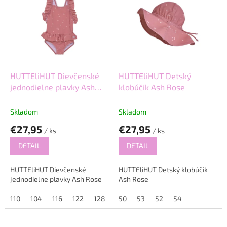
p
p
r
i
o
s
d
p
u
r
k
o
t
d
HUTTEliHUT Dievčenské
HUTTEliHUT Detský
o
u
jednodielne plavky Ash
klobúčik Ash Rose
v
k
Rose
t
Skladom
Skladom
o
€27,95
€27,95
v
/ ks
/ ks
DETAIL
DETAIL
HUTTEliHUT Dievčenské
HUTTEliHUT Detský klobúčik
jednodielne plavky Ash Rose
Ash Rose
110
104
116
122
128
50
53
52
54