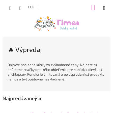
Prejsť
NÁKUP
na
EUR
obsah
KOŠÍK
🔥 Výpredaj
Objavte posledné kúsky za zvýhodnené ceny. Nájdete tu
obľúbené značky detského oblečenia pre bábätká, dievčatá
aj chlapcov. Ponuka je limitovaná a po vypredaní už produkty
nemusia byť opätovne naskladnené.
Najpredávanejšie