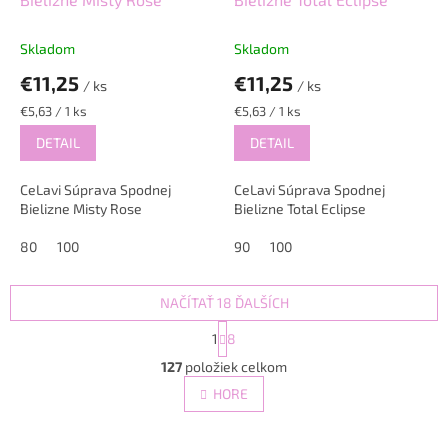
Skladom
Skladom
€11,25
€11,25
/ ks
/ ks
Jednotková
Jednotková
€5,63 / 1 ks
€5,63 / 1 ks
cena:
cena:
DETAIL
DETAIL
CeLavi Súprava Spodnej
CeLavi Súprava Spodnej
Bielizne Misty Rose
Bielizne Total Eclipse
80
100
90
100
NAČÍTAŤ 18 ĎALŠÍCH
S
1
8
t
O
r
127
položiek celkom
v
á
l
HORE
n
á
k
d
o
v