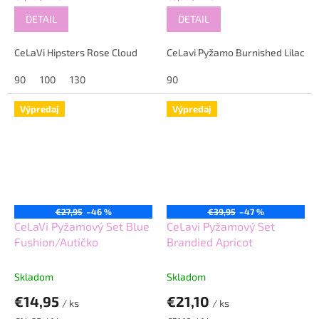
cena:
cena:
DETAIL
DETAIL
CeLaVi Hipsters Rose Cloud
CeLavi Pyžamo Burnished Lilac
90
100
130
90
Výpredaj
Výpredaj
€27,95
–46 %
€39,95
–47 %
CeLaVi Pyžamový Set Blue
CeLavi Pyžamový Set
Fushion/Autičko
Brandied Apricot
Skladom
Skladom
€14,95
€21,10
/ ks
/ ks