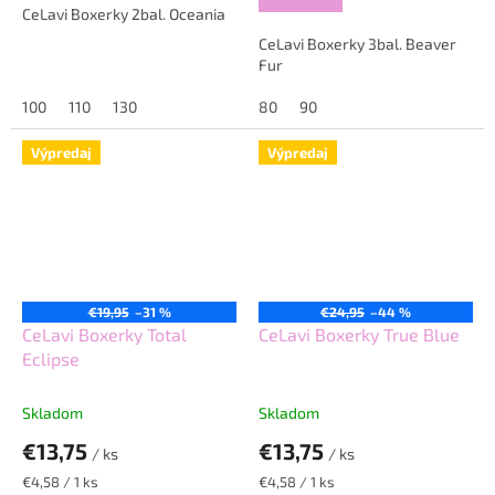
CeLavi Boxerky 2bal. Oceania
CeLavi Boxerky 3bal. Beaver
Fur
100
110
130
80
90
Výpredaj
Výpredaj
€19,95
–31 %
€24,95
–44 %
CeLavi Boxerky Total
CeLavi Boxerky True Blue
Eclipse
Skladom
Skladom
€13,75
€13,75
/ ks
/ ks
Jednotková
Jednotková
€4,58 / 1 ks
€4,58 / 1 ks