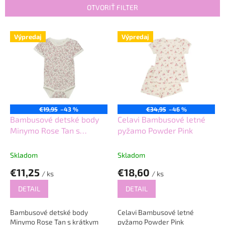
e
OTVORIŤ FILTER
p
r
V
Výpredaj
Výpredaj
o
ý
d
p
u
i
k
s
t
p
o
r
v
o
€19,95
–43 %
€34,95
–46 %
d
Bambusové detské body
Celavi Bambusové letné
u
Minymo Rose Tan s
pyžamo Powder Pink
k
krátkym rukávom
t
Skladom
Skladom
o
€11,25
€18,60
v
/ ks
/ ks
DETAIL
DETAIL
Bambusové detské body
Celavi Bambusové letné
Minymo Rose Tan s krátkym
pyžamo Powder Pink