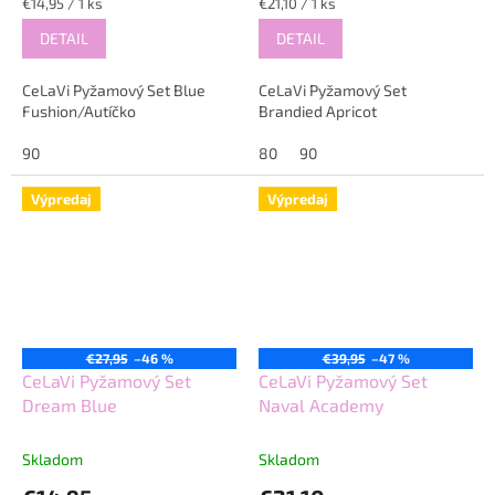
Jednotková
Jednotková
€14,95 / 1 ks
€21,10 / 1 ks
cena:
cena:
DETAIL
DETAIL
CeLaVi Pyžamový Set Blue
CeLaVi Pyžamový Set
Fushion/Autíčko
Brandied Apricot
90
80
90
Výpredaj
Výpredaj
€27,95
–46 %
€39,95
–47 %
CeLaVi Pyžamový Set
CeLaVi Pyžamový Set
Dream Blue
Naval Academy
Skladom
Skladom