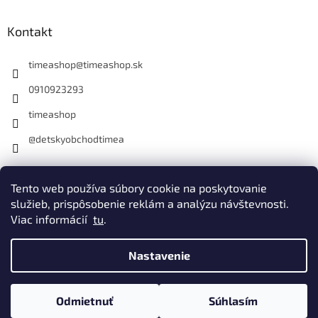
Kontakt
timeashop
@
timeashop.sk
0910923293
timeashop
@detskyobchodtimea
Instagram
Tento web používa súbory cookie na poskytovanie
služieb, prispôsobenie reklám a analýzu návštevnosti.
Viac informácií
tu
.
Vytvoril Shoptet
Nastavenie
Copyright 2026
Detský obchod Timea
. Všetky práva vyhradené.
Odmietnuť
Súhlasím
Upraviť nastavenie cookies