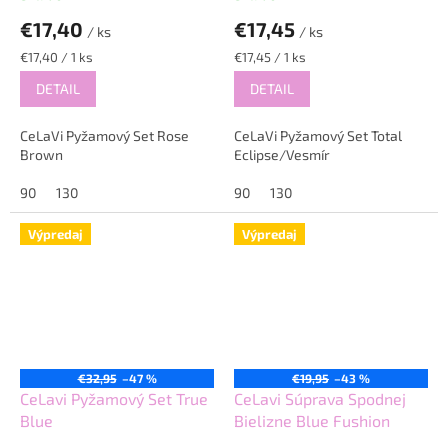
€17,40
€17,45
/ ks
/ ks
Jednotková
Jednotková
€17,40 / 1 ks
€17,45 / 1 ks
cena:
cena:
DETAIL
DETAIL
CeLaVi Pyžamový Set Rose
CeLaVi Pyžamový Set Total
Brown
Eclipse/Vesmír
90
130
90
130
Výpredaj
Výpredaj
€32,95
–47 %
€19,95
–43 %
CeLavi Pyžamový Set True
CeLavi Súprava Spodnej
Blue
Bielizne Blue Fushion