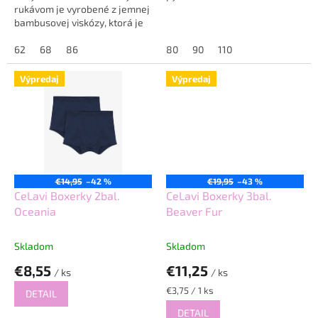
rukávom je vyrobené z jemnej
bambusovej viskózy, ktorá je
veľmi príjemná na dotyk a
vhodná aj pre citlivú pokožku
62
68
86
80
90
110
bábätiek....
Výpredaj
Výpredaj
€14,95
–42 %
€19,95
–43 %
CeLavi Boxerky 2bal.
CeLavi Boxerky 3bal.
Oceania
Beaver Fur
Skladom
Skladom
€8,55
€11,25
/ ks
/ ks
Jednotková
€3,75 / 1 ks
DETAIL
cena:
DETAIL