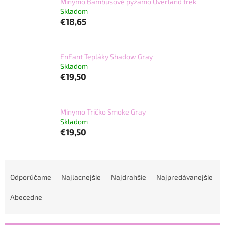
Minymo Bambusové pyžamo Overland trek
Skladom
€18,65
EnFant Tepláky Shadow Gray
Skladom
€19,50
Minymo Tričko Smoke Gray
Skladom
€19,50
R
a
Odporúčame
Najlacnejšie
Najdrahšie
Najpredávanejšie
d
e
Abecedne
n
i