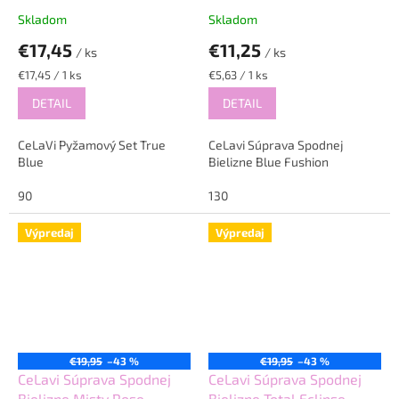
Skladom
Skladom
€17,45
€11,25
/ ks
/ ks
Jednotková
Jednotková
€17,45 / 1 ks
€5,63 / 1 ks
cena:
cena:
DETAIL
DETAIL
CeLaVi Pyžamový Set True
CeLavi Súprava Spodnej
Blue
Bielizne Blue Fushion
90
130
Výpredaj
Výpredaj
€19,95
–43 %
€19,95
–43 %
CeLavi Súprava Spodnej
CeLavi Súprava Spodnej
Bielizne Misty Rose
Bielizne Total Eclipse