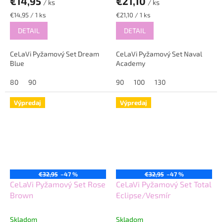
€14,95
€21,10
/ ks
/ ks
Jednotková
Jednotková
€14,95 / 1 ks
€21,10 / 1 ks
cena:
cena:
DETAIL
DETAIL
CeLaVi Pyžamový Set Dream
CeLaVi Pyžamový Set Naval
Blue
Academy
80
90
90
100
130
Výpredaj
Výpredaj
€32,95
–47 %
€32,95
–47 %
CeLaVi Pyžamový Set Rose
CeLaVi Pyžamový Set Total
Brown
Eclipse/Vesmír
Skladom
Skladom