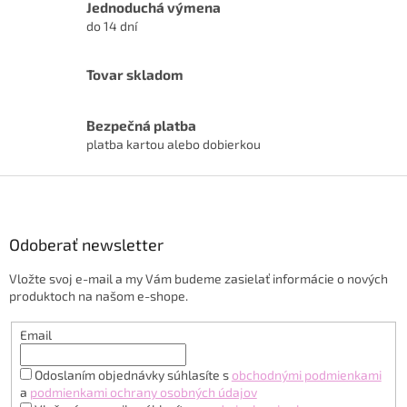
a
Jednoduchá výmena
a
c
do 14 dní
n
i
i
e
e
p
Tovar skladom
r
v
k
Bezpečná platba
y
platba kartou alebo dobierkou
v
ý
Z
p
á
i
p
s
ä
Odoberať newsletter
u
t
Vložte svoj e-mail a my Vám budeme zasielať informácie o nových
i
produktoch na našom e-shope.
e
Email
Odoslaním objednávky súhlasíte s
obchodnými podmienkami
a
podmienkami ochrany osobných údajov