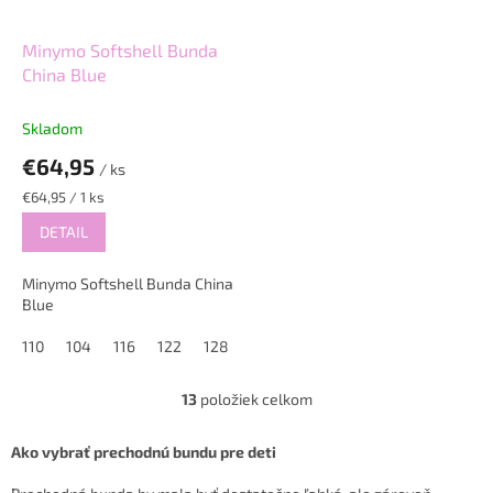
Minymo Softshell Bunda
China Blue
Skladom
€64,95
/ ks
Jednotková
€64,95 / 1 ks
cena:
DETAIL
Minymo Softshell Bunda China
Blue
110
104
116
122
128
13
položiek celkom
O
v
l
Ako vybrať prechodnú bundu pre deti
á
d