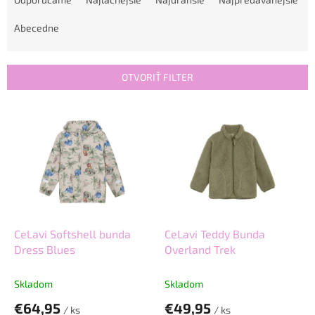
d
e
Abecedne
n
i
e
OTVORIŤ FILTER
p
r
V
o
ý
d
p
u
i
k
s
t
p
o
r
v
o
d
CeLavi Softshell bunda
CeLavi Teddy Bunda
u
Dress Blues
Overland Trek
k
t
Skladom
Skladom
o
€64,95
€49,95
v
/ ks
/ ks