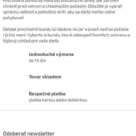
Prechodná bunda by mala byť dostatočne ľahká, ale zároveň
a
chrániť pred vetrom a chladnejším počasím. Dôležité je vybrať
c
správnu veľkosť a pohodlný strih, aby sa dieťa mohlo voľne
i
pohybovať.
e
p
Detské prechodné bundy sú ideálne na jar a jeseň, keď sa počasie
r
rýchlo mení. Vyberte si bundu, ktorá zabezpečí komfort, ochranu a
v
štýlový vzhľad pre vaše dieťa.
k
y
Jednoduchá výmena
v
do 14 dní
ý
p
i
Tovar skladom
s
u
Bezpečná platba
platba kartou alebo dobierkou
Z
á
p
ä
Odoberať newsletter