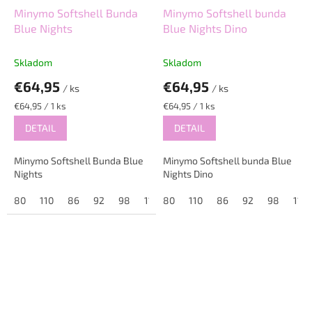
Minymo Softshell Bunda
Minymo Softshell bunda
Blue Nights
Blue Nights Dino
Skladom
Skladom
€64,95
€64,95
/ ks
/ ks
Jednotková
Jednotková
€64,95 / 1 ks
€64,95 / 1 ks
cena:
cena:
DETAIL
DETAIL
Minymo Softshell Bunda Blue
Minymo Softshell bunda Blue
Nights
Nights Dino
80
110
86
92
98
116
80
122
110
128
86
92
98
116