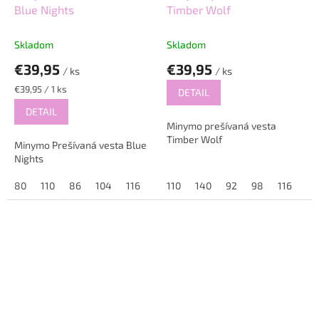
Blue Nights
Timber Wolf
Skladom
Skladom
€39,95
€39,95
/ ks
/ ks
Jednotková
€39,95 / 1 ks
DETAIL
cena:
DETAIL
Minymo prešívaná vesta
Timber Wolf
Minymo Prešívaná vesta Blue
Nights
80
110
86
104
116
128
110
140
92
98
116
12