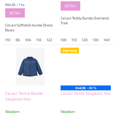
Jednotková
€64,95 / 1 ks
DETAIL
cena:
DETAIL
CeLavi Teddy Bunda Overland
Trek
CeLavi Softshell bunda Dress
Blues
110
86
104
116
122
128
100
110
120
130
140
Výpredaj
€42,95
–30 %
CeLavi Termo Bunda
CeLavi Vesta Sargasso Sea
Sargasso Sea
Skladom
Skladom