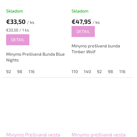
Skladom
Skladom
€33,50
€47,95
/ ks
/ ks
Jednotková
€33,50 / 1 ks
DETAIL
cena:
DETAIL
Minymo prešívaná bunda
Timber Wolf
Minymo Prešívaná Bunda Blue
Nights
92
98
116
110
140
92
98
116
12
Minymo Prešivaná vesta
Minymo prešívaná vesta