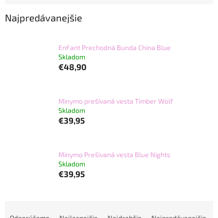
Najpredávanejšie
EnFant Prechodná Bunda China Blue
Skladom
€48,90
Minymo prešívaná vesta Timber Wolf
Skladom
€39,95
Minymo Prešivaná vesta Blue Nights
Skladom
€39,95
R
a
Odporúčame
Najlacnejšie
Najdrahšie
Najpredávanejšie