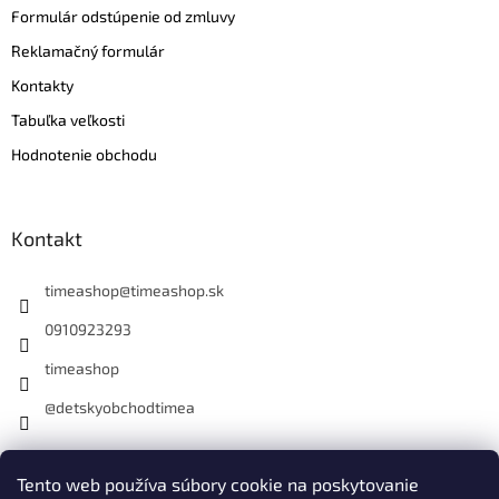
Formulár odstúpenie od zmluvy
Reklamačný formulár
Kontakty
Tabuľka veľkosti
Hodnotenie obchodu
Kontakt
timeashop
@
timeashop.sk
0910923293
timeashop
@detskyobchodtimea
Instagram
Tento web používa súbory cookie na poskytovanie