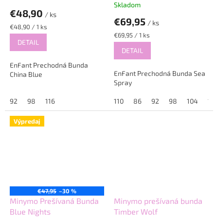
Skladom
hodnotenie
€48,90
/ ks
produktu
€69,95
/ ks
je
Jednotková
€48,90 / 1 ks
5,0
cena:
Jednotková
€69,95 / 1 ks
DETAIL
cena:
z
DETAIL
5
hviezdičiek.
EnFant Prechodná Bunda
EnFant Prechodná Bunda Sea
China Blue
Spray
92
98
116
110
86
92
98
104
12
Výpredaj
€47,95
–30 %
Minymo Prešívaná Bunda
Minymo prešívaná bunda
Blue Nights
Timber Wolf