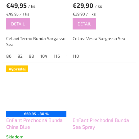
€49,95
€29,90
/ ks
/ ks
Jednotková
Jednotková
€49,95 / 1 ks
€29,90 / 1 ks
cena:
cena:
DETAIL
DETAIL
CeLavi Termo Bunda Sargasso
CeLavi Vesta Sargasso Sea
Sea
86
92
98
104
116
128
110
Výpredaj
€69,95
–30 %
EnFant Prechodná Bunda
EnFant Prechodná Bunda
China Blue
Sea Spray
Skladom
Priemerné