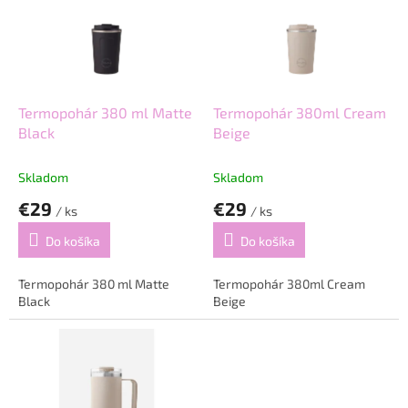
u
i
k
s
t
p
o
r
v
o
d
Termopohár 380 ml Matte
Termopohár 380ml Cream
u
Black
Beige
k
t
Skladom
Skladom
o
€29
€29
v
/ ks
/ ks
Do košíka
Do košíka
Termopohár 380 ml Matte
Termopohár 380ml Cream
Black
Beige