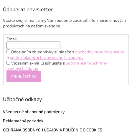
p
ý
p
ä
Odoberať newsletter
i
t
s
Vložte svoj e-mail a my Vám budeme zasielať informácie o nových
i
u
produktoch na našom e-shope.
e
Email
Odoslaním objednávky súhlasíte s
obchodnými podmienkami
a
podmienkami ochrany osobných údajov
Vložením e-mailu súhlasíte s
podmienkami ochrany
osobných údajov
PRIHLÁSIŤ SA
Užitočné odkazy
Všeobecné obchodné podmienky
Reklamačný poriadok
OCHRANA OSOBNÝCH ÚDAJOV A POUČENIE O COOKIES