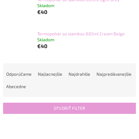
Skladom
€40
Termopohár so slamkou 885ml Cream Beige
Skladom
€40
R
a
Odporúčame
Najlacnejšie
Najdrahšie
Najpredávanejšie
d
e
Abecedne
n
i
e
OTVORIŤ FILTER
p
r
V
o
ý
d
p