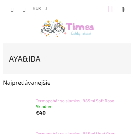
Prejsť
NÁKUP
na
EUR
obsah
KOŠÍK
AYA&IDA
Najpredávanejšie
Termopohár so slamkou 885ml Soft Rose
Skladom
€40
Termopohár so slamkou 885ml Light Grey