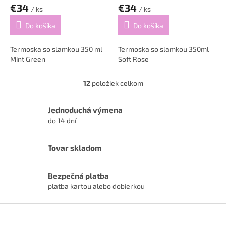
€34
€34
/ ks
/ ks
Do košíka
Do košíka
Termoska so slamkou 350 ml
Termoska so slamkou 350ml
Mint Green
Soft Rose
12
položiek celkom
O
v
l
Jednoduchá výmena
á
do 14 dní
d
a
c
Tovar skladom
i
e
p
Bezpečná platba
r
platba kartou alebo dobierkou
v
k
Z
y
á
v