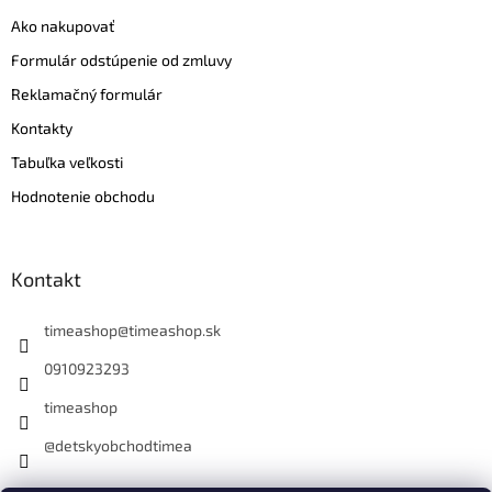
Ako nakupovať
Formulár odstúpenie od zmluvy
Reklamačný formulár
Kontakty
Tabuľka veľkosti
Hodnotenie obchodu
Kontakt
timeashop
@
timeashop.sk
0910923293
timeashop
@detskyobchodtimea