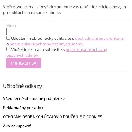
t
Vložte svoj e-mail a my Vám budeme zasielať informácie o nových
i
produktoch na našom e-shope.
e
Email
Odoslaním objednávky súhlasíte s
obchodnými podmienkami
a
podmienkami ochrany osobných údajov
Vložením e-mailu súhlasíte s
podmienkami ochrany
osobných údajov
PRIHLÁSIŤ SA
Užitočné odkazy
Všeobecné obchodné podmienky
Reklamačný poriadok
OCHRANA OSOBNÝCH ÚDAJOV A POUČENIE O COOKIES
Ako nakupovať