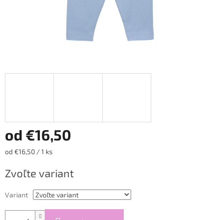
od
€16,50
Jednotková
od €16,50 / 1 ks
cena:
Zvoľte variant
Variant