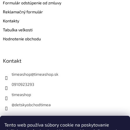
Formulár odstúpenie od zmluvy
Reklamačný formulár
Kontakty
Tabuľka veľkosti
Hodnotenie obchodu
Kontakt
timeashop
@
timeashop.sk
0910923293
timeashop
@detskyobchodtimea
Instagram
Tento web používa súbory cookie na poskytovanie