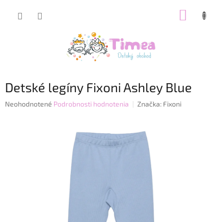
Prejsť
NÁKUP
na
obsah
KOŠÍK
Detské legíny Fixoni Ashley Blue
Priemerné
Neohodnotené
Podrobnosti hodnotenia
Značka:
Fixoni
hodnotenie
produktu
je
0,0
z
5
hviezdičiek.