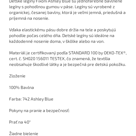
Detské legíny Fixoni Ashley Blue sú jednofarebné bavlnené
legíny s pohodlnou gumou v páse. Legíny sú vyrobené z
organickej, česanej bavlny, ktorá je veľmi jemná, priedušná a
príjemná na nosenie.
Vďaka elastickému pásu dobre držia na tele a poskytujú
pohodlie počas celého dňa. Detské legíny sú ideálne na
každodenné nosenie doma, v škôlke alebo na von.
Materiál je certifikovaný podľa STANDARD 100 by OEKO-TEX®,
cert. č. SH020 156011 TESTEX, čo znamená, že textília
neobsahuje škodlivé látky a je bezpečná pre detskú pokožku.
Zloženie
100% Bavlna
Farba: 742 Ashley Blue
Pokyny na pranie a bezpečnosť:
Prať na 40°
Žiadne bielenie