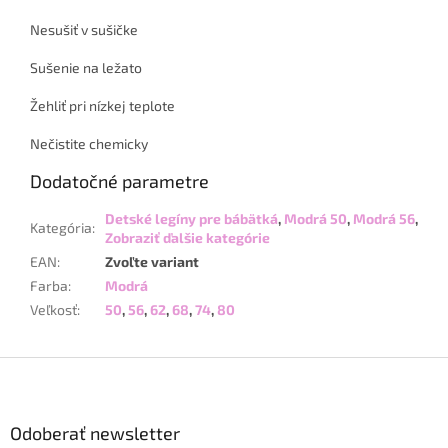
Nesušiť v sušičke
Sušenie na ležato
Žehliť pri nízkej teplote
Nečistite chemicky
Dodatočné parametre
Detské legíny pre bábätká
,
Modrá 50
,
Modrá 56
,
Kategória
:
Zobraziť ďalšie kategórie
EAN
:
Zvoľte variant
Farba
:
Modrá
Veľkosť
:
50
,
56
,
62
,
68
,
74
,
80
Z
á
p
ä
Odoberať newsletter