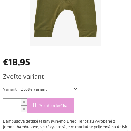
€18,95
Jednotková
Zvoľte variant
cena:
Variant
Pridať do košíka
Bambusové detské legíny Minymo Dried Herbs sú vyrobené z
jemnej bambusovej viskózy, ktorá je mimoriadne príjemná na dotyk