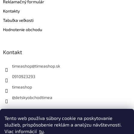
Reklamačný formulár
Kontakty
Tabuľka veľkosti
Hodnotenie obchodu
Kontakt
timeashop
@
timeashop.sk
0910923293
timeashop
@detskyobchodtimea
Instagram
Tento web používa súbory cookie na poskytovanie
služieb, prispôsobenie reklám a analýzu návštevnosti.
Viac informácií
tu
.