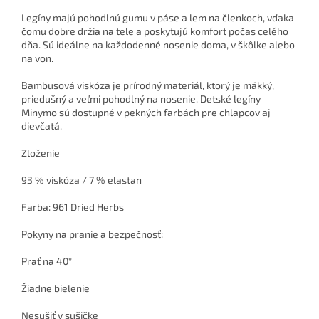
Legíny majú pohodlnú gumu v páse a lem na členkoch, vďaka
čomu dobre držia na tele a poskytujú komfort počas celého
dňa. Sú ideálne na každodenné nosenie doma, v škôlke alebo
na von.
Bambusová viskóza je prírodný materiál, ktorý je mäkký,
priedušný a veľmi pohodlný na nosenie. Detské legíny
Minymo sú dostupné v pekných farbách pre chlapcov aj
dievčatá.
Zloženie
93 % viskóza / 7 % elastan
Farba: 961 Dried Herbs
Pokyny na pranie a bezpečnosť:
Prať na 40°
Žiadne bielenie
Nesušiť v sušičke