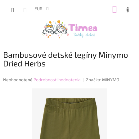
Prejsť
NÁKUP
na
EUR
obsah
KOŠÍK
Bambusové detské legíny Minymo
Dried Herbs
Priemerné
Neohodnotené
Podrobnosti hodnotenia
Značka:
MINYMO
hodnotenie
produktu
je
0,0
z
5
hviezdičiek.