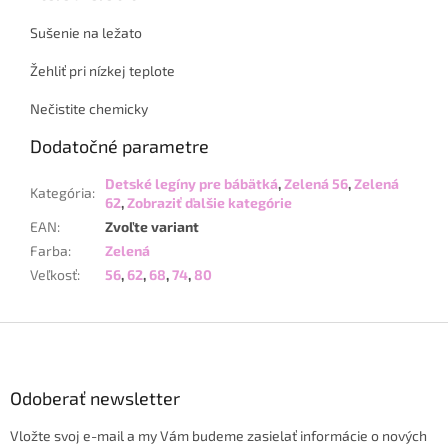
Sušenie na ležato
Žehliť pri nízkej teplote
Nečistite chemicky
Dodatočné parametre
Detské legíny pre bábätká
,
Zelená 56
,
Zelená
Kategória
:
62
,
Zobraziť ďalšie kategórie
EAN
:
Zvoľte variant
Farba
:
Zelená
Veľkosť
:
56
,
62
,
68
,
74
,
80
Z
á
p
ä
Odoberať newsletter
t
Vložte svoj e-mail a my Vám budeme zasielať informácie o nových
i