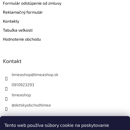
Formulár odstúpenie od zmluvy
Reklamačný formulár
Kontakty
Tabuľka veľkosti
Hodnotenie obchodu
Kontakt
timeashop
@
timeashop.sk
0910923293
timeashop
@detskyobchodtimea
Instagram
Tento web používa súbory cookie na poskytovanie