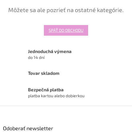
Môžete sa ale pozrieť na ostatné kategórie.
SPÄŤ DO OBCHODU
Jednoduchá výmena
do 14 dní
Tovar skladom
Bezpečná platba
platba kartou alebo dobierkou
Z
á
p
ä
Odoberať newsletter