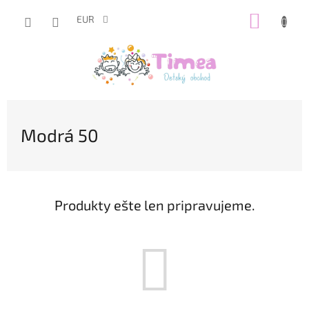
Prejsť
NÁKUP
na
EUR
obsah
KOŠÍK
Modrá 50
Produkty ešte len pripravujeme.