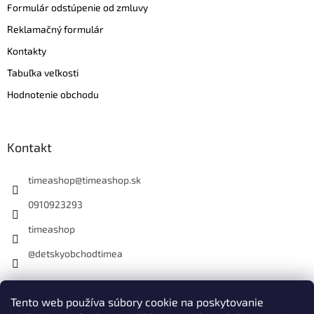
Formulár odstúpenie od zmluvy
Reklamačný formulár
Kontakty
Tabuľka veľkosti
Hodnotenie obchodu
Kontakt
timeashop
@
timeashop.sk
0910923293
timeashop
@detskyobchodtimea
Instagram
Tento web používa súbory cookie na poskytovanie