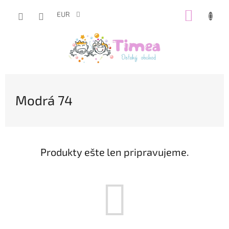
Prejsť
NÁKUP
na
EUR
obsah
KOŠÍK
Modrá 74
Produkty ešte len pripravujeme.