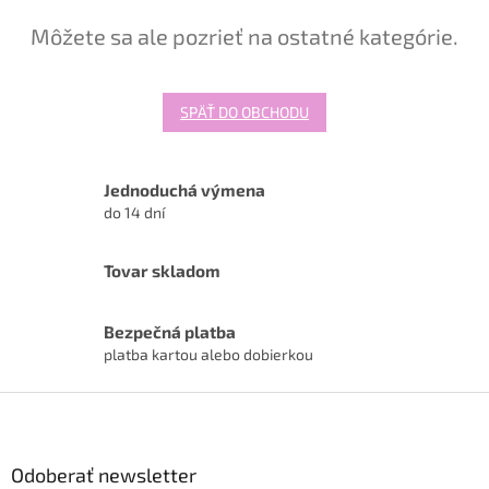
Môžete sa ale pozrieť na ostatné kategórie.
SPÄŤ DO OBCHODU
Jednoduchá výmena
do 14 dní
Tovar skladom
Bezpečná platba
platba kartou alebo dobierkou
Z
á
p
ä
Odoberať newsletter