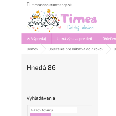
Prejsť
timeashop@timeashop.sk
na
obsah
🔥 Výpredaj
Letná výbava pre deti
Oblečen
Domov
Oblečenie pre bábätká do 2 rokov
D
Hnedá 86
B
o
č
Vyhľadávanie
n
ý
p