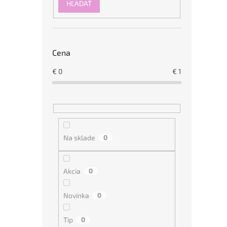
a
HĽADAŤ
n
e
l
Cena
€
0
€
1
Na sklade
0
Akcia
0
Novinka
0
Tip
0