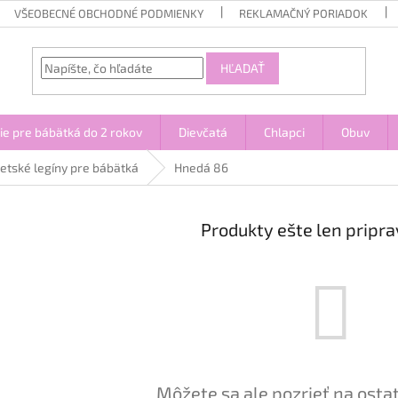
VŠEOBECNÉ OBCHODNÉ PODMIENKY
REKLAMAČNÝ PORIADOK
HĽADAŤ
ie pre bábätká do 2 rokov
Dievčatá
Chlapci
Obuv
etské legíny pre bábätká
Hnedá 86
Produkty ešte len pripr
Môžete sa ale pozrieť na osta