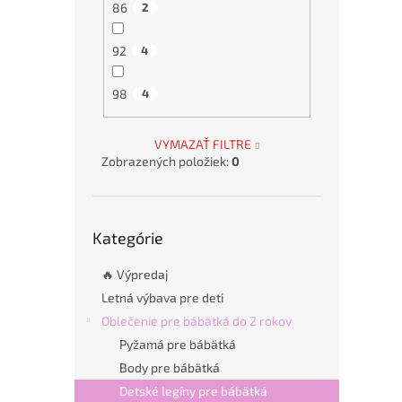
86
2
92
4
98
4
VYMAZAŤ FILTRE
Zobrazených položiek:
0
Preskočiť
Kategórie
kategórie
🔥 Výpredaj
Letná výbava pre deti
Oblečenie pre bábätká do 2 rokov
Pyžamá pre bábätká
Body pre bábätká
Detské legíny pre bábätká