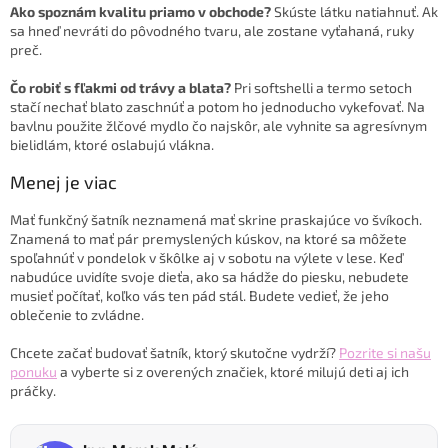
Ako spoznám kvalitu priamo v obchode?
Skúste látku natiahnuť. Ak
sa hneď nevráti do pôvodného tvaru, ale zostane vyťahaná, ruky
preč.
Čo robiť s fľakmi od trávy a blata?
Pri softshelli a termo setoch
stačí nechať blato zaschnúť a potom ho jednoducho vykefovať. Na
bavlnu použite žlčové mydlo čo najskôr, ale vyhnite sa agresívnym
bielidlám, ktoré oslabujú vlákna.
Menej je viac
Mať funkčný šatník neznamená mať skrine praskajúce vo švíkoch.
Znamená to mať pár premyslených kúskov, na ktoré sa môžete
spoľahnúť v pondelok v škôlke aj v sobotu na výlete v lese. Keď
nabudúce uvidíte svoje dieťa, ako sa hádže do piesku, nebudete
musieť počítať, koľko vás ten pád stál. Budete vedieť, že jeho
oblečenie to zvládne.
Chcete začať budovať šatník, ktorý skutočne vydrží?
Pozrite si našu
ponuku
a vyberte si z overených značiek, ktoré milujú deti aj ich
práčky.