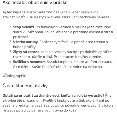
Ako nezabiť oblečenie v práčke
Aj ten najlepší kúsok viete zničiť za jeden večer nesprávnou
starostlivosťou. Tu sú štyri pravidlá, ktoré vám zachránia peniaze:
Stop aviváži.
Pri funkčných veciach a merine je to rozsudok
smrti. Aviváž obalí vlákna, oblečenie prestane dýchať a stratí
pružnosť.
Všetko naruby.
Chránite tým farbu a potlač pred trením o
bubon práčky.
Zipsy sú zbrane.
Jeden otvorený suchý zips dokáže v práčke
roztrhať tri ďalšie tričká. Pred praním ich vždy zapnite.
Sušička s rozumom.
Vysoká teplota je nepriateľom elastanu.
Ak môžete, sušte funkčné oblečenie voľne na vzduchu.
Často kladené otázky
Oplatí sa priplatiť za drahšie veci, keď z nich dieťa vyrastie?
Áno,
ak vyberáte s rozumom. Kvalitné kúsky od značiek ako EnFant po
sezóne predáte na bazári za polovicu pôvodnej ceny. Lacné tričko z
reťazca poletí po pár praniach rovno do koša.