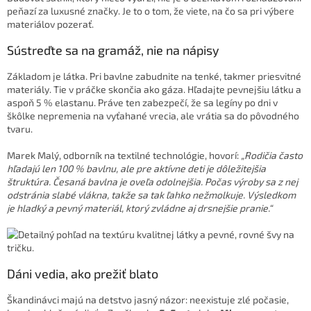
peňazí za luxusné značky. Je to o tom, že viete, na čo sa pri výbere
materiálov pozerať.
Sústreďte sa na gramáž, nie na nápisy
Základom je látka. Pri bavlne zabudnite na tenké, takmer priesvitné
materiály. Tie v práčke skončia ako gáza. Hľadajte pevnejšiu látku a
aspoň 5 % elastanu. Práve ten zabezpečí, že sa legíny po dni v
škôlke nepremenia na vyťahané vrecia, ale vrátia sa do pôvodného
tvaru.
Marek Malý, odborník na textilné technológie, hovorí:
„Rodičia často
hľadajú len 100 % bavlnu, ale pre aktívne deti je dôležitejšia
štruktúra. Česaná bavlna je oveľa odolnejšia. Počas výroby sa z nej
odstránia slabé vlákna, takže sa tak ľahko nežmolkuje. Výsledkom
je hladký a pevný materiál, ktorý zvládne aj drsnejšie pranie.“
Dáni vedia, ako prežiť blato
Škandinávci majú na detstvo jasný názor: neexistuje zlé počasie,