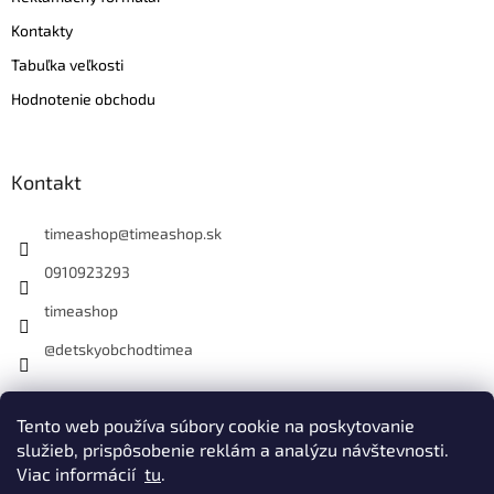
Kontakty
Tabuľka veľkosti
Hodnotenie obchodu
Kontakt
timeashop
@
timeashop.sk
0910923293
timeashop
@detskyobchodtimea
Instagram
Tento web používa súbory cookie na poskytovanie
služieb, prispôsobenie reklám a analýzu návštevnosti.
Viac informácií
tu
.