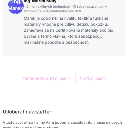
Ing. Marek Malý
Inžinier textilných technológií, 10 rokov skúseností v
testovaní kvality materiálov pre deti
Marek je odborník na kvalitu textílií a funkčné
materiály vhodné pre citlivú detskú pokožku.
Zameriava sa na certifikované materiály ako bio
bavlna a termo vlákna, ktoré zabezpečujú
maximálne pohodlie a bezpečnosť.
PREDCHÁDZAJÚCI ČLÁNOK
ĎALŠÍ ČLÁNOK
Z
á
p
ä
Odoberať newsletter
t
Vložte svoj e-mail a my Vám budeme zasielať informácie o nových
i
produktoch na našom e-shope.