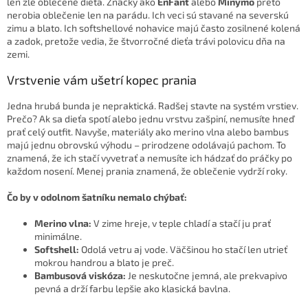
len zle oblečené dieťa. Značky ako
EnFant
alebo
Minymo
preto
nerobia oblečenie len na parádu. Ich veci sú stavané na severskú
zimu a blato. Ich softshellové nohavice majú často zosilnené kolená
a zadok, pretože vedia, že štvorročné dieťa trávi polovicu dňa na
zemi.
Vrstvenie vám ušetrí kopec prania
Jedna hrubá bunda je nepraktická. Radšej stavte na systém vrstiev.
Prečo? Ak sa dieťa spotí alebo jednu vrstvu zašpiní, nemusíte hneď
prať celý outfit. Navyše, materiály ako merino vlna alebo bambus
majú jednu obrovskú výhodu – prirodzene odolávajú pachom. To
znamená, že ich stačí vyvetrať a nemusíte ich hádzať do práčky po
každom nosení. Menej prania znamená, že oblečenie vydrží roky.
Čo by v odolnom šatníku nemalo chýbať:
Merino vlna:
V zime hreje, v teple chladí a stačí ju prať
minimálne.
Softshell:
Odolá vetru aj vode. Väčšinou ho stačí len utrieť
mokrou handrou a blato je preč.
Bambusová viskóza:
Je neskutočne jemná, ale prekvapivo
pevná a drží farbu lepšie ako klasická bavlna.