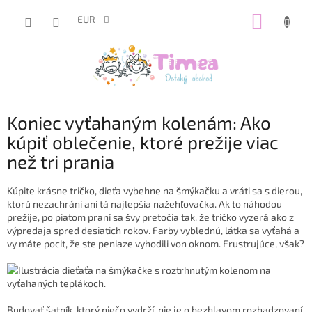
Prejsť
NÁKUP
na
EUR
obsah
KOŠÍK
Koniec vyťahaným kolenám: Ako
kúpiť oblečenie, ktoré prežije viac
než tri prania
Kúpite krásne tričko, dieťa vybehne na šmýkačku a vráti sa s dierou,
ktorú nezachráni ani tá najlepšia nažehľovačka. Ak to náhodou
prežije, po piatom praní sa švy pretočia tak, že tričko vyzerá ako z
výpredaja spred desiatich rokov. Farby vyblednú, látka sa vyťahá a
vy máte pocit, že ste peniaze vyhodili von oknom. Frustrujúce, však?
Budovať šatník, ktorý niečo vydrží, nie je o bezhlavom rozhadzovaní