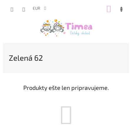
Prejsť
NÁKUP
na
EUR
obsah
KOŠÍK
Zelená 62
Produkty ešte len pripravujeme.