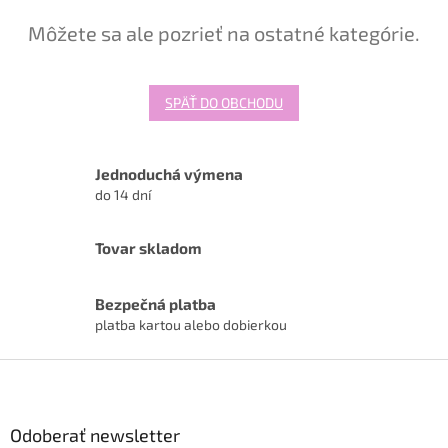
Môžete sa ale pozrieť na ostatné kategórie.
SPÄŤ DO OBCHODU
Jednoduchá výmena
do 14 dní
Tovar skladom
Bezpečná platba
platba kartou alebo dobierkou
Z
á
p
ä
Odoberať newsletter