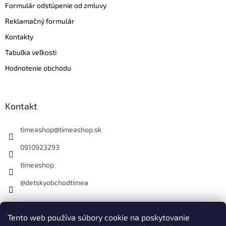
Formulár odstúpenie od zmluvy
Reklamačný formulár
Kontakty
Tabuľka veľkosti
Hodnotenie obchodu
Kontakt
timeashop
@
timeashop.sk
0910923293
timeashop
@detskyobchodtimea
Instagram
Tento web používa súbory cookie na poskytovanie