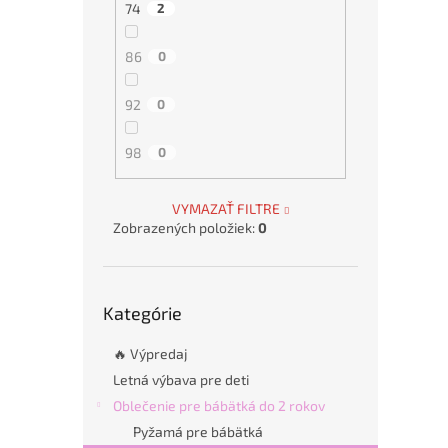
74
2
86
0
92
0
98
0
VYMAZAŤ FILTRE
Zobrazených položiek:
0
Preskočiť
Kategórie
kategórie
🔥 Výpredaj
Letná výbava pre deti
Oblečenie pre bábätká do 2 rokov
Pyžamá pre bábätká