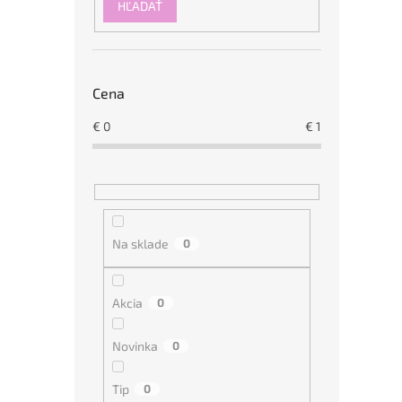
a
HĽADAŤ
n
e
l
Cena
€
0
€
1
Na sklade
0
Akcia
0
Novinka
0
Tip
0