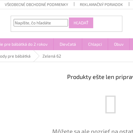
VŠEOBECNÉ OBCHODNÉ PODMIENKY
REKLAMAČNÝ PORIADOK
HĽADAŤ
ie pre bábätká do 2 rokov
Dievčatá
Chlapci
Obuv
ody pre bábätká
Zelená 62
Produkty ešte len pripr
Môžete sa ale pozrieť na osta