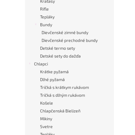
Kraťasy
Rifle
Tepláky
Bundy
Dievčenské zimné bundy
Dievčenské prechodné bundy
Detské termo sety
Detské sety do dažďa
Chlapci
Krátke pyžamá
Dlhé pyžamá
Tričká s krátkym rukávom
Tričká s dlhým rukávom
Košele
Chlapčenská Bielizeň
Mikiny
Svetre
Tepláky