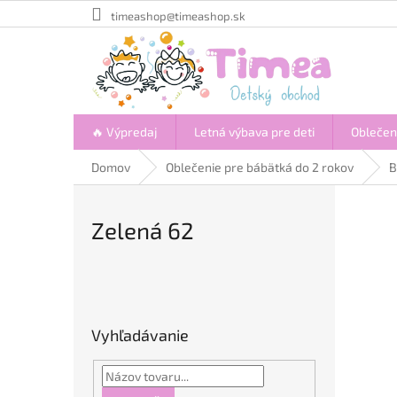
Prejsť
timeashop@timeashop.sk
na
obsah
🔥 Výpredaj
Letná výbava pre deti
Oblečen
Domov
Oblečenie pre bábätká do 2 rokov
B
Zelená 62
B
o
č
Vyhľadávanie
n
ý
p