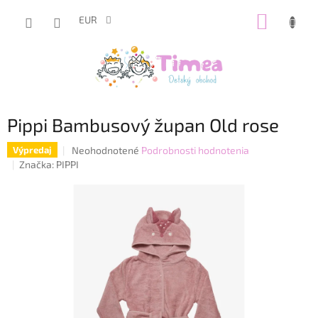
Prejsť
NÁKUP
na
EUR
obsah
KOŠÍK
Pippi Bambusový župan Old rose
Priemerné
Neohodnotené
Podrobnosti hodnotenia
Výpredaj
hodnotenie
Značka:
PIPPI
produktu
je
0,0
z
5
hviezdičiek.