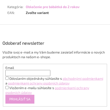
Kategória
:
Oblečenie pre bábätká do 2 rokov
EAN
:
Zvoľte variant
Z
á
p
ä
Odoberať newsletter
t
Vložte svoj e-mail a my Vám budeme zasielať informácie o nových
i
produktoch na našom e-shope.
e
Email
Odoslaním objednávky súhlasíte s
obchodnými podmienkami
a
podmienkami ochrany osobných údajov
Vložením e-mailu súhlasíte s
podmienkami ochrany
osobných údajov
PRIHLÁSIŤ SA