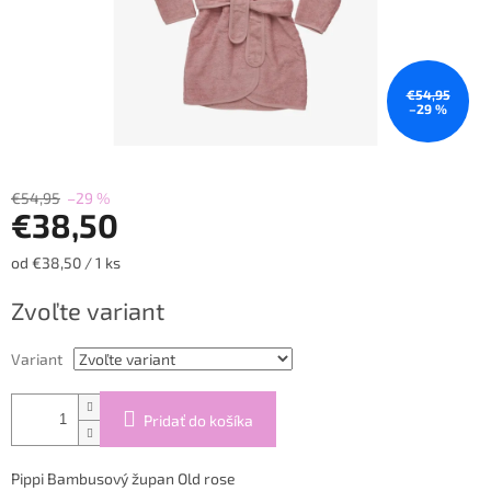
€54,95
–29 %
€54,95
–29 %
€38,50
Jednotková
od €38,50 / 1 ks
cena:
Zvoľte variant
Variant
Pridať do košíka
Pippi Bambusový župan Old rose