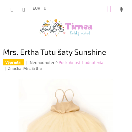
Prejsť
NÁKUP
na
EUR
obsah
KOŠÍK
Mrs. Ertha Tutu šaty Sunshine
Priemerné
Neohodnotené
Podrobnosti hodnotenia
Výpredaj
hodnotenie
Značka:
Mrs.Ertha
produktu
je
0,0
z
5
hviezdičiek.