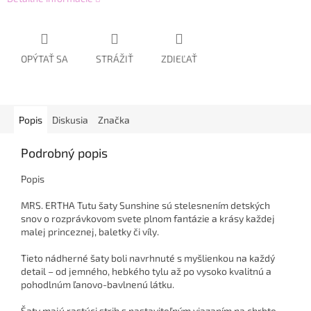
OPÝTAŤ SA
STRÁŽIŤ
ZDIEĽAŤ
Popis
Diskusia
Značka
Podrobný popis
Popis
MRS. ERTHA Tutu šaty Sunshine sú stelesnením detských
snov o rozprávkovom svete plnom fantázie a krásy každej
malej princeznej, baletky či víly.
Tieto nádherné šaty boli navrhnuté s myšlienkou na každý
detail – od jemného, hebkého tylu až po vysoko kvalitnú a
pohodlnúm ľanovo-bavlnenú látku.
Šaty majú rastúci strih s nastaviteľným viazaním na chrbte,