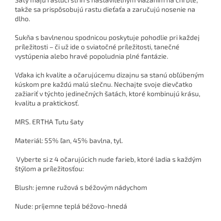
takže sa prispôsobujú rastu dieťaťa a zaručujú nosenie na
dlho.
Sukňa s bavlnenou spodnicou poskytuje pohodlie pri každej
príležitosti – či už ide o sviatočné príležitosti, tanečné
vystúpenia alebo hravé popoludnia plné fantázie.
Vďaka ich kvalite a očarujúcemu dizajnu sa stanú obľúbeným
kúskom pre každú malú slečnu. Nechajte svoje dievčatko
zažiariť v týchto jedinečných šatách, ktoré kombinujú krásu,
kvalitu a praktickosť.
MRS. ERTHA Tutu šaty
Materiál: 55% ľan, 45% bavlna, tyl.
Vyberte si z 4 očarujúcich nude farieb, ktoré ladia s každým
štýlom a príležitosťou:
Blush: jemne ružová s béžovým nádychom
Nude: príjemne teplá béžovo-hnedá