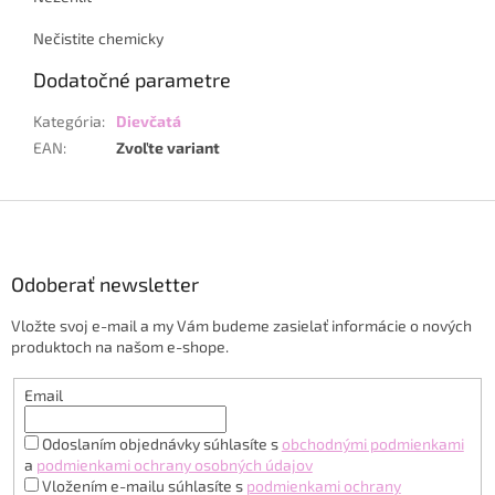
Nečistite chemicky
Dodatočné parametre
Kategória
:
Dievčatá
EAN
:
Zvoľte variant
Z
á
p
ä
Odoberať newsletter
t
Vložte svoj e-mail a my Vám budeme zasielať informácie o nových
i
produktoch na našom e-shope.
e
Email
Odoslaním objednávky súhlasíte s
obchodnými podmienkami
a
podmienkami ochrany osobných údajov
Vložením e-mailu súhlasíte s
podmienkami ochrany