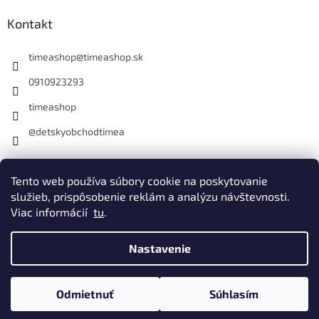
Kontakt
timeashop
@
timeashop.sk
0910923293
timeashop
@detskyobchodtimea
Instagram
Tento web používa súbory cookie na poskytovanie
služieb, prispôsobenie reklám a analýzu návštevnosti.
Viac informácií
tu
.
Vytvoril Shoptet
Nastavenie
Copyright 2026
Detský obchod Timea
. Všetky práva vyhradené.
Odmietnuť
Súhlasím
Upraviť nastavenie cookies