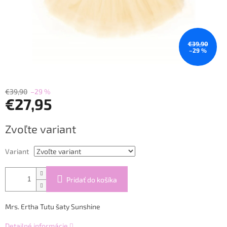
€39,90
–29 %
€39,90
–29 %
€27,95
Jednotková
Zvoľte variant
cena:
Variant
Pridať do košíka
Mrs. Ertha Tutu šaty Sunshine
Detailné informácie