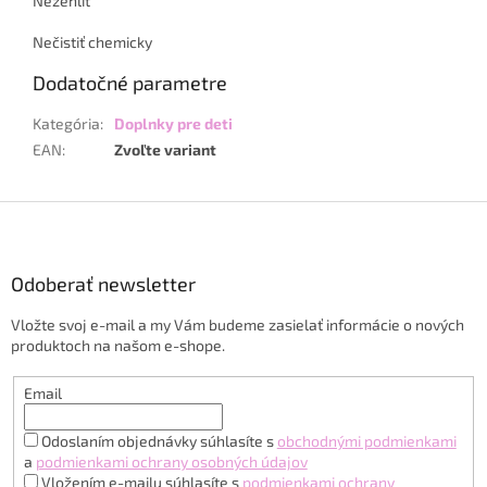
Nežehliť
Nečistiť chemicky
Dodatočné parametre
Kategória
:
Doplnky pre deti
EAN
:
Zvoľte variant
Z
á
p
ä
Odoberať newsletter
t
Vložte svoj e-mail a my Vám budeme zasielať informácie o nových
i
produktoch na našom e-shope.
e
Email
Odoslaním objednávky súhlasíte s
obchodnými podmienkami
a
podmienkami ochrany osobných údajov
Vložením e-mailu súhlasíte s
podmienkami ochrany