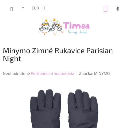
Prejsť
NÁKUP
na
EUR
obsah
KOŠÍK
Minymo Zimné Rukavice Parisian
Night
Priemerné
Neohodnotené
Podrobnosti hodnotenia
Značka:
MINYMO
hodnotenie
produktu
je
0,0
z
5
hviezdičiek.