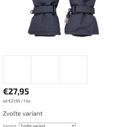
€27,95
Jednotková
od €27,95 / 1 ks
cena:
Zvoľte variant
Variant