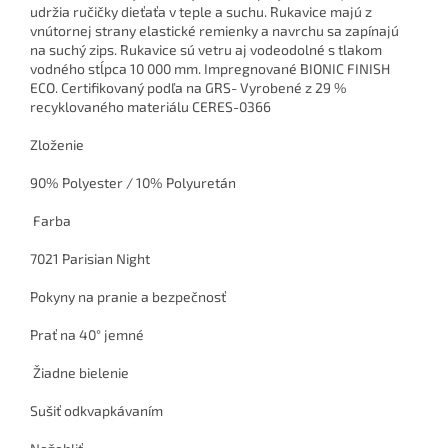
udržia ručičky dieťaťa v teple a suchu. Rukavice majú z
vnútornej strany elastické remienky a navrchu sa zapínajú
na suchý zips. Rukavice sú vetru aj vodeodolné s tlakom
vodného stĺpca 10 000 mm. Impregnované BIONIC FINISH
ECO. Certifikovaný podľa na GRS- Vyrobené z 29 %
recyklovaného materiálu CERES-0366
Zloženie
90% Polyester / 10% Polyuretán
Farba
7021 Parisian Night
Pokyny na pranie a bezpečnosť
Prať na 40° jemné
Žiadne bielenie
Sušiť odkvapkávaním