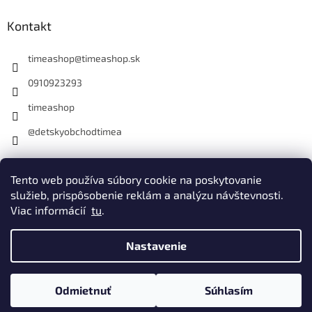
Kontakt
timeashop
@
timeashop.sk
0910923293
timeashop
@detskyobchodtimea
Instagram
Tento web používa súbory cookie na poskytovanie
služieb, prispôsobenie reklám a analýzu návštevnosti.
Viac informácií
tu
.
Vytvoril Shoptet
Nastavenie
Copyright 2026
Detský obchod Timea
. Všetky práva vyhradené.
Odmietnuť
Súhlasím
Upraviť nastavenie cookies