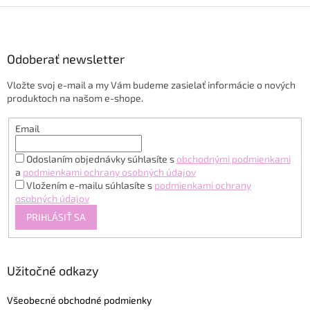
Z
á
p
ä
Odoberať newsletter
t
Vložte svoj e-mail a my Vám budeme zasielať informácie o nových
i
produktoch na našom e-shope.
e
Email
Odoslaním objednávky súhlasíte s
obchodnými podmienkami
a
podmienkami ochrany osobných údajov
Vložením e-mailu súhlasíte s
podmienkami ochrany
osobných údajov
PRIHLÁSIŤ SA
Užitočné odkazy
Všeobecné obchodné podmienky