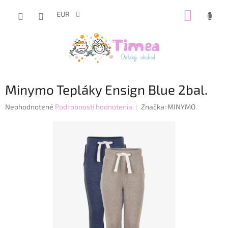
Prejsť
NÁKUP
na
EUR
obsah
KOŠÍK
Minymo Tepláky Ensign Blue 2bal.
Priemerné
Neohodnotené
Podrobnosti hodnotenia
Značka:
MINYMO
hodnotenie
produktu
je
0,0
z
5
hviezdičiek.