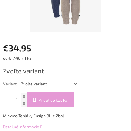
€34,95
Jednotková
od €17,48 / 1 ks
cena:
Zvoľte variant
Variant
Pridať do košíka
Minymo Tepláky Ensign Blue 2bal.
Detailné informácie