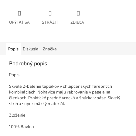
OPÝTAŤ SA
STRÁŽIŤ
ZDIEĽAŤ
Popis
Diskusia
Značka
Podrobný popis
Popis
Skvelé 2-balenie teplákov v chlapčenských farebných
kombináciách. Nohavice majú rebrovanie v páse a na
členkoch. Praktické predné vrecká a šnúrka v páse. Skvelý
strih a super mäkký materiál.
Zloženie
100% Bavlna