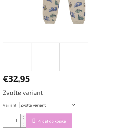
€32,95
Jednotková
Zvoľte variant
cena:
Variant
Pridať do košíka