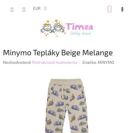
Prejsť
NÁKUP
na
EUR
obsah
KOŠÍK
Minymo Tepláky Beige Melange
Priemerné
Neohodnotené
Podrobnosti hodnotenia
Značka:
MINYMO
hodnotenie
produktu
je
0,0
z
5
hviezdičiek.