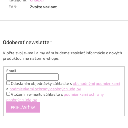
EAN
:
Zvoľte variant
Z
á
p
ä
Odoberať newsletter
t
Vložte svoj e-mail a my Vám budeme zasielať informácie o nových
i
produktoch na našom e-shope.
e
Email
Odoslaním objednávky súhlasíte s
obchodnými podmienkami
a
podmienkami ochrany osobných údajov
Vložením e-mailu súhlasíte s
podmienkami ochrany
osobných údajov
PRIHLÁSIŤ SA