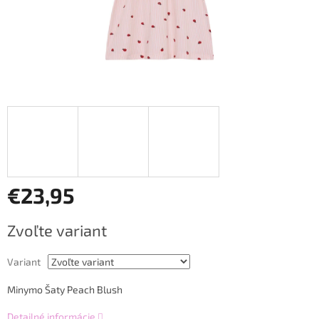
€23,95
Jednotková
Zvoľte variant
cena:
Variant
Minymo Šaty Peach Blush
Detailné informácie