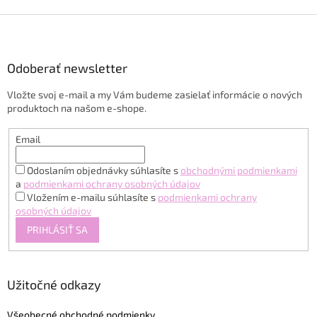
Z
á
p
ä
Odoberať newsletter
t
Vložte svoj e-mail a my Vám budeme zasielať informácie o nových
i
produktoch na našom e-shope.
e
Email
Odoslaním objednávky súhlasíte s
obchodnými podmienkami
a
podmienkami ochrany osobných údajov
Vložením e-mailu súhlasíte s
podmienkami ochrany
osobných údajov
PRIHLÁSIŤ SA
Užitočné odkazy
Všeobecné obchodné podmienky