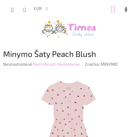
Prejsť
NÁKUP
na
EUR
obsah
KOŠÍK
Minymo Šaty Peach Blush
Priemerné
Neohodnotené
Podrobnosti hodnotenia
Značka:
MINYMO
hodnotenie
produktu
je
0,0
z
5
hviezdičiek.