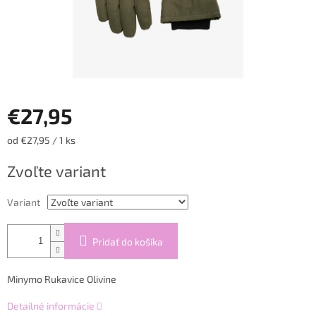
€27,95
Jednotková
od €27,95 / 1 ks
cena:
Zvoľte variant
Variant
Pridať do košíka
Minymo Rukavice Olivine
Detailné informácie