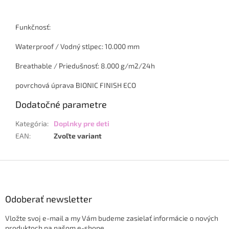
Funkčnosť:
Waterproof / Vodný stlpec: 10.000 mm
Breathable / Priedušnosť: 8.000 g/m2/24h
povrchová úprava BIONIC FINISH ECO
Dodatočné parametre
Kategória
:
Doplnky pre deti
EAN
:
Zvoľte variant
Z
á
p
ä
Odoberať newsletter
t
Vložte svoj e-mail a my Vám budeme zasielať informácie o nových
i
produktoch na našom e-shope.