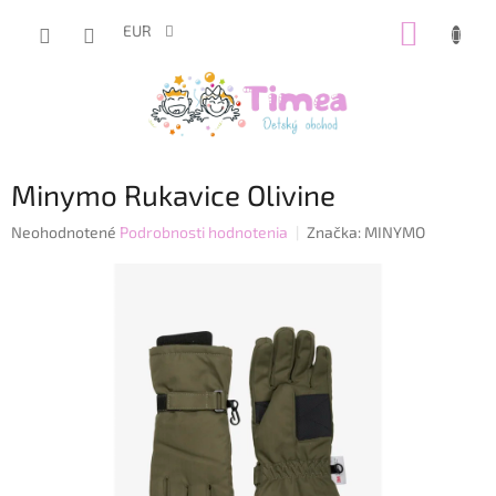
Prejsť
NÁKUP
na
EUR
obsah
KOŠÍK
Minymo Rukavice Olivine
Priemerné
Neohodnotené
Podrobnosti hodnotenia
Značka:
MINYMO
hodnotenie
produktu
je
0,0
z
5
hviezdičiek.