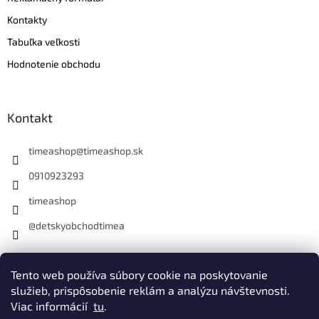
Kontakty
Tabuľka veľkosti
Hodnotenie obchodu
Kontakt
timeashop
@
timeashop.sk
0910923293
timeashop
@detskyobchodtimea
Instagram
Tento web používa súbory cookie na poskytovanie
služieb, prispôsobenie reklám a analýzu návštevnosti.
Viac informácií
tu
.