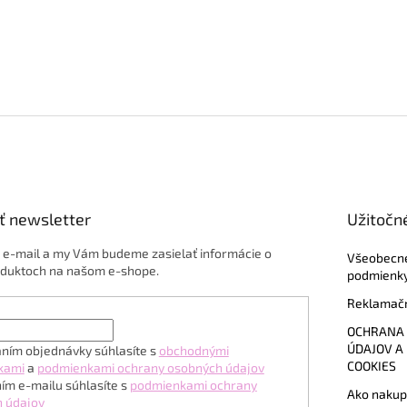
ť newsletter
Užitočn
j e-mail a my Vám budeme zasielať informácie o
Všeobecn
duktoch na našom e-shope.
podmienk
Reklamačn
OCHRANA
ÚDAJOV A
ním objednávky súhlasíte s
obchodnými
COOKIES
kami
a
podmienkami ochrany osobných údajov
ím e-mailu súhlasíte s
podmienkami ochrany
Ako nakup
 údajov