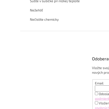
Sušte v sušičke pri nízkej teplote
Nežehliť
Nečistite chemicky
Z
á
p
ä
t
Odobera
i
e
Vložte svo
nových pro
Email
Odosla
podmien
Vložen
osobných