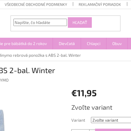
VŠEOBECNÉ OBCHODNÉ PODMIENKY
REKLAMAČNÝ PORIADOK
HĽADAŤ
ie pre bábätká do 2 rokov
Dievčatá
Chlapci
Obuv
inymo rebrová ponožka s ABS 2-bal. Winter
S 2-bal. Winter
NYMO
€11,95
Jednotková
Zvoľte variant
cena:
Variant