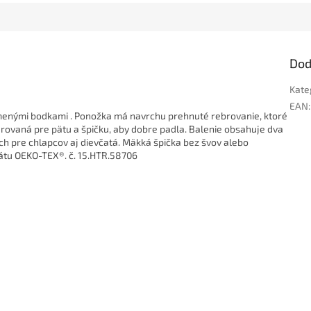
Dod
Kate
EAN
:
menými bodkami . Ponožka má navrchu prehnuté rebrovanie, ktoré
tvarovaná pre pätu a špičku, aby dobre padla. Balenie obsahuje dva
ch pre chlapcov aj dievčatá. Mäkká špička bez švov alebo
átu OEKO-TEX®. č. 15.HTR.58706