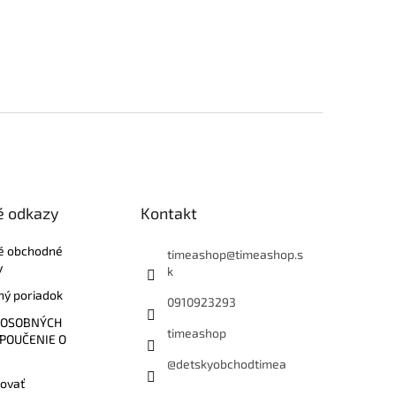
é odkazy
Kontakt
é obchodné
timeashop
@
timeashop.s
y
k
ý poriadok
0910923293
 OSOBNÝCH
timeashop
 POUČENIE O
@detskyobchodtimea
ovať