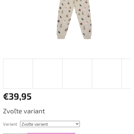
€39,95
Jednotková
Zvoľte variant
cena:
Variant