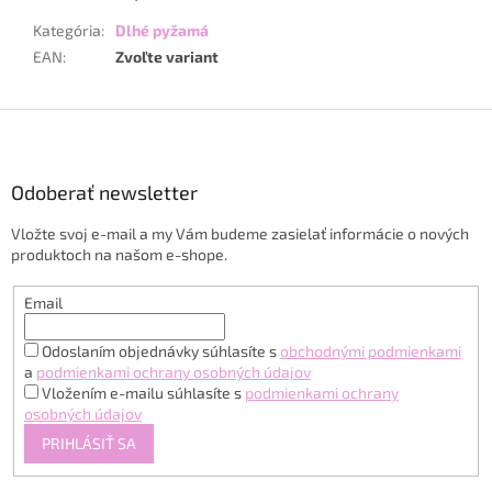
Kategória
:
Dlhé pyžamá
EAN
:
Zvoľte variant
Z
á
p
ä
Odoberať newsletter
t
Vložte svoj e-mail a my Vám budeme zasielať informácie o nových
i
produktoch na našom e-shope.
e
Email
Odoslaním objednávky súhlasíte s
obchodnými podmienkami
a
podmienkami ochrany osobných údajov
Vložením e-mailu súhlasíte s
podmienkami ochrany
osobných údajov
PRIHLÁSIŤ SA