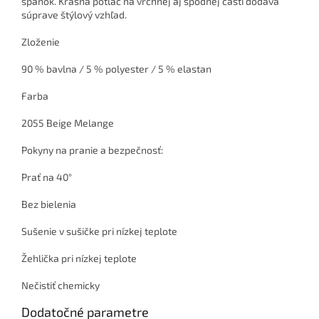
spánok. Krásna potlač na vrchnej aj spodnej časti dodáva
súprave štýlový vzhľad.
Zloženie
90 % bavlna / 5 % polyester / 5 % elastan
Farba
2055 Beige Melange
Pokyny na pranie a bezpečnosť:
Prať na 40°
Bez bielenia
Sušenie v sušičke pri nízkej teplote
Žehlička pri nízkej teplote
Nečistiť chemicky
Dodatočné parametre