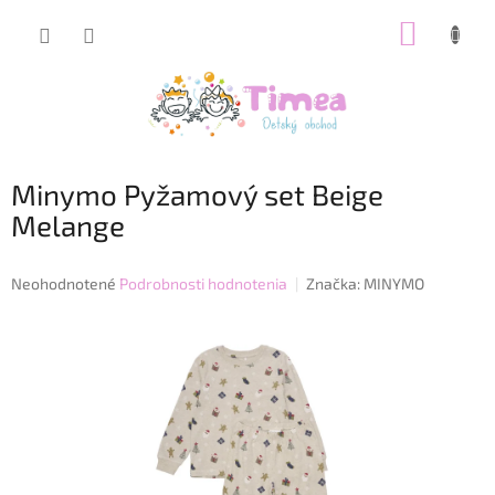
Prejsť
NÁKUP
na
obsah
KOŠÍK
Minymo Pyžamový set Beige
Melange
Priemerné
Neohodnotené
Podrobnosti hodnotenia
Značka:
MINYMO
hodnotenie
produktu
je
0,0
z
5
hviezdičiek.