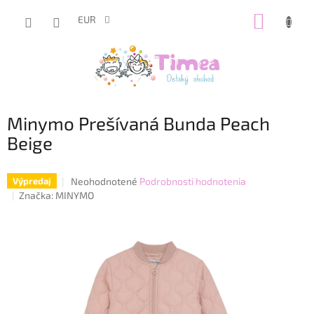
Prejsť
NÁKUP
na
EUR
obsah
KOŠÍK
Minymo Prešívaná Bunda Peach
Beige
Priemerné
Neohodnotené
Podrobnosti hodnotenia
Výpredaj
hodnotenie
Značka:
MINYMO
produktu
je
0,0
z
5
hviezdičiek.