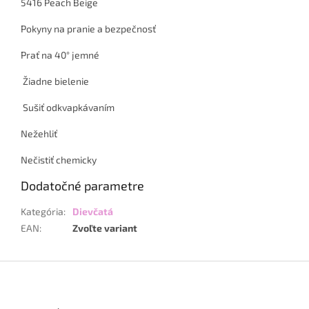
5416 Peach Beige
Pokyny na pranie a bezpečnosť
Prať na 40° jemné
Žiadne bielenie
Sušiť odkvapkávaním
Nežehliť
Nečistiť chemicky
Dodatočné parametre
Kategória
:
Dievčatá
EAN
:
Zvoľte variant
Z
á
p