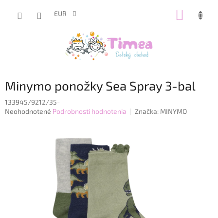
Prejsť
NÁKUP
na
EUR
obsah
KOŠÍK
Minymo ponožky Sea Spray 3-bal
133945/9212/35-
Priemerné
Neohodnotené
Podrobnosti hodnotenia
Značka:
MINYMO
hodnotenie
produktu
je
0,0
z
5
hviezdičiek.