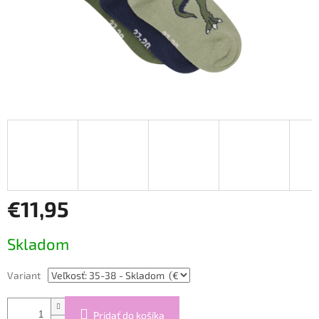
€11,95
Jednotková
Skladom
cena:
Variant
Pridať do košíka