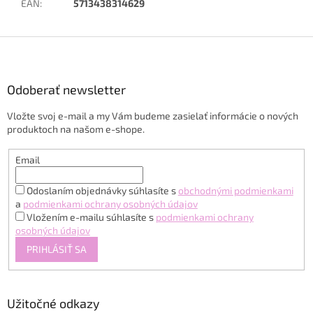
EAN
:
5713438314629
Z
á
p
ä
Odoberať newsletter
t
Vložte svoj e-mail a my Vám budeme zasielať informácie o nových
i
produktoch na našom e-shope.
e
Email
Odoslaním objednávky súhlasíte s
obchodnými podmienkami
a
podmienkami ochrany osobných údajov
Vložením e-mailu súhlasíte s
podmienkami ochrany
osobných údajov
PRIHLÁSIŤ SA
Užitočné odkazy