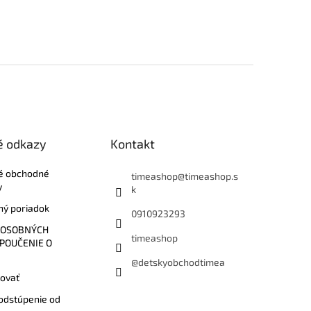
é odkazy
Kontakt
é obchodné
timeashop
@
timeashop.s
y
k
ý poriadok
0910923293
 OSOBNÝCH
timeashop
 POUČENIE O
@detskyobchodtimea
ovať
odstúpenie od