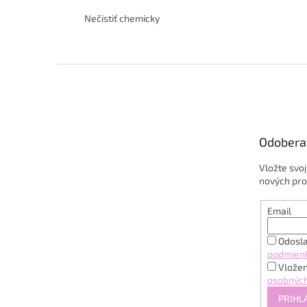
Nečistiť chemicky
Z
á
p
ä
t
Odobera
i
e
Vložte svo
nových pro
Email
Odosla
podmien
Vložen
osobných
PRIHL