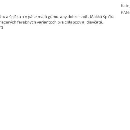
Kate
EAN
:
u a špičku a v páse majú gumu, aby dobre sadli. Mäkká špička
iacerých farebných variantoch pre chlapcov aj dievčatá.
70