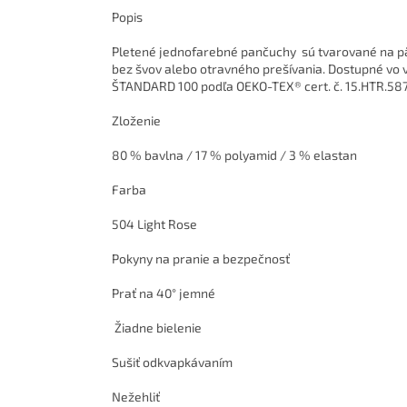
Popis
Pletené jednofarebné pančuchy sú tvarované na pät
bez švov alebo otravného prešívania. Dostupné vo v
ŠTANDARD 100 podľa OEKO-TEX® cert. č. 15.HTR.58
Zloženie
80 % bavlna / 17 % polyamid / 3 % elastan
Farba
504 Light Rose
Pokyny na pranie a bezpečnosť
Prať na 40° jemné
Žiadne bielenie
Sušiť odkvapkávaním
Nežehliť