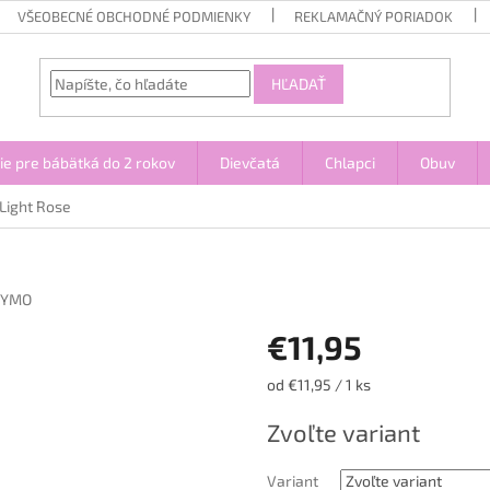
VŠEOBECNÉ OBCHODNÉ PODMIENKY
REKLAMAČNÝ PORIADOK
HĽADAŤ
ie pre bábätká do 2 rokov
Dievčatá
Chlapci
Obuv
Light Rose
NYMO
€11,95
Jednotková
od €11,95 / 1 ks
cena:
Zvoľte variant
Variant