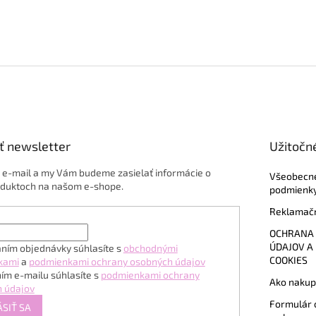
ť newsletter
Užitočn
j e-mail a my Vám budeme zasielať informácie o
Všeobecn
duktoch na našom e-shope.
podmienk
Reklamačn
OCHRANA
ÚDAJOV A
ním objednávky súhlasíte s
obchodnými
COOKIES
kami
a
podmienkami ochrany osobných údajov
ím e-mailu súhlasíte s
podmienkami ochrany
Ako nakup
 údajov
Formulár 
ÁSIŤ SA