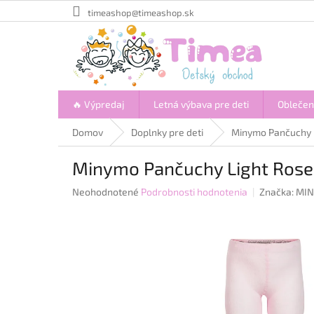
Prejsť
timeashop@timeashop.sk
na
obsah
🔥 Výpredaj
Letná výbava pre deti
Oblečen
Domov
Doplnky pre deti
Minymo Pančuchy 
Minymo Pančuchy Light Rose
Priemerné
Neohodnotené
Podrobnosti hodnotenia
Značka:
MI
hodnotenie
produktu
je
0,0
z
5
hviezdičiek.