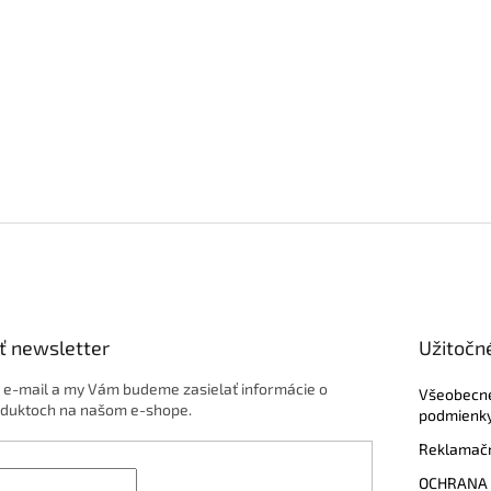
ť newsletter
Užitočn
j e-mail a my Vám budeme zasielať informácie o
Všeobecn
duktoch na našom e-shope.
podmienk
Reklamačn
OCHRANA