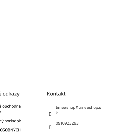
é odkazy
Kontakt
é obchodné
timeashop
@
timeashop.s
y
k
ý poriadok
0910923293
 OSOBNÝCH