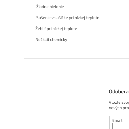
Žiadne bielenie
Sušenie v sušičke pri nízkej teplote
Žehliť pri nízkej teplote
Nečistiť chemicky
Z
á
p
ä
t
Odobera
i
e
Vložte svo
nových pro
Email