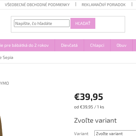
VŠEOBECNÉ OBCHODNÉ PODMIENKY
REKLAMAČNÝ PORIADOK
HĽADAŤ
ie pre bábätká do 2 rokov
Dievčatá
Chlapci
Obuv
e Sepia
NYMO
€39,95
Jednotková
od €39,95 / 1 ks
cena:
Zvoľte variant
Variant