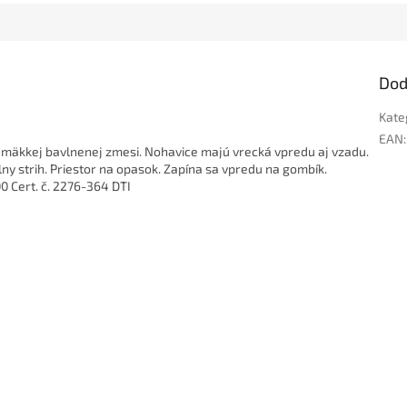
Dod
Kate
EAN
:
mäkkej bavlnenej zmesi. Nohavice majú vrecká vpredu aj vzadu.
ny strih. Priestor na opasok. Zapína sa vpredu na gombík.
 Cert. č. 2276-364 DTI