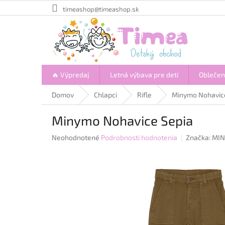
Prejsť
timeashop@timeashop.sk
na
obsah
🔥 Výpredaj
Letná výbava pre deti
Oblečen
Domov
Chlapci
Rifle
Minymo Nohavic
Minymo Nohavice Sepia
Priemerné
Neohodnotené
Podrobnosti hodnotenia
Značka:
MI
hodnotenie
produktu
je
0,0
z
5
hviezdičiek.