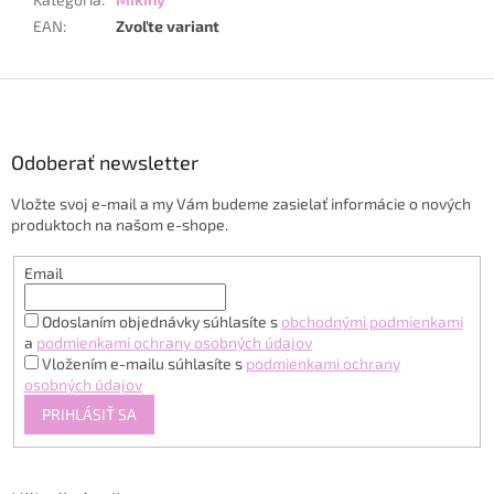
EAN
:
Zvoľte variant
Z
á
p
ä
Odoberať newsletter
t
Vložte svoj e-mail a my Vám budeme zasielať informácie o nových
i
produktoch na našom e-shope.
e
Email
Odoslaním objednávky súhlasíte s
obchodnými podmienkami
a
podmienkami ochrany osobných údajov
Vložením e-mailu súhlasíte s
podmienkami ochrany
osobných údajov
PRIHLÁSIŤ SA