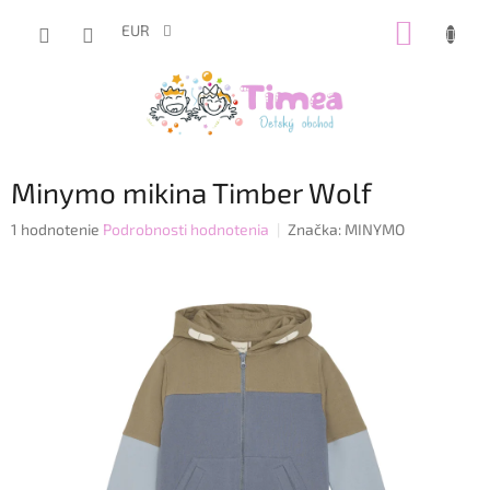
Prejsť
NÁKUP
na
EUR
obsah
KOŠÍK
Minymo mikina Timber Wolf
Priemerné
1 hodnotenie
Podrobnosti hodnotenia
Značka:
MINYMO
hodnotenie
produktu
je
1,0
z
5
hviezdičiek.