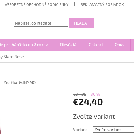
VŠEOBECNÉ OBCHODNÉ PODMIENKY
REKLAMAČNÝ PORIADOK
HĽADAŤ
ie pre bábätká do 2 rokov
Dievčatá
Chlapci
Obuv
y Slate Rose
Značka:
MINYMO
€34,95
–30 %
€24,40
Jednotková
Zvoľte variant
cena:
Variant