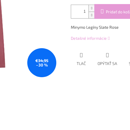
Pridať do koš
Minymo Legíny Slate Rose
Detailné informácie
€34,95
TLAČ
OPÝTAŤ SA
–30 %