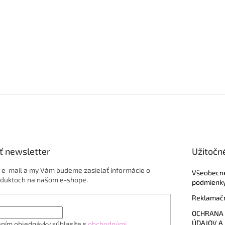
ť newsletter
Užitočn
j e-mail a my Vám budeme zasielať informácie o
Všeobecn
duktoch na našom e-shope.
podmienk
Reklamačn
OCHRANA
ÚDAJOV A
ním objednávky súhlasíte s
obchodnými