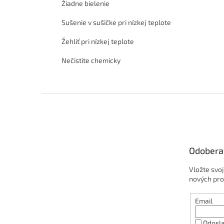
Žiadne bielenie
Sušenie v sušičke pri nízkej teplote
Žehliť pri nízkej teplote
Nečistite chemicky
Z
á
p
ä
t
Odobera
i
e
Vložte svo
nových pro
Email
Odosla