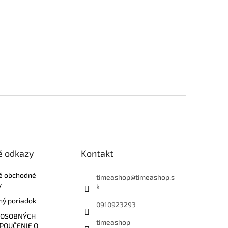
é odkazy
Kontakt
é obchodné
timeashop
@
timeashop.s
y
k
ý poriadok
0910923293
 OSOBNÝCH
timeashop
 POUČENIE O