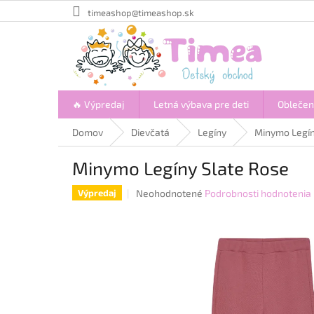
Prejsť
timeashop@timeashop.sk
na
obsah
🔥 Výpredaj
Letná výbava pre deti
Oblečen
Domov
Dievčatá
Legíny
Minymo Legín
Minymo Legíny Slate Rose
Priemerné
Neohodnotené
Podrobnosti hodnotenia
Výpredaj
hodnotenie
produktu
je
0,0
z
5
hviezdičiek.