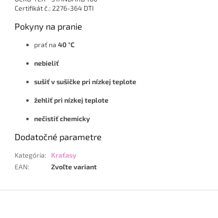
Certifikát č.: 2276-364 DTI
Pokyny na pranie
prať na
40 °C
nebieliť
sušiť v sušičke pri nízkej teplote
žehliť pri nízkej teplote
nečistiť chemicky
Dodatočné parametre
Kategória
:
Kraťasy
EAN
:
Zvoľte variant
Z
á
p