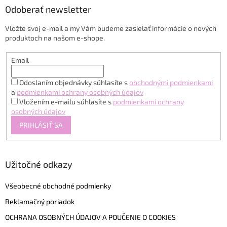
ä
Odoberať newsletter
t
Vložte svoj e-mail a my Vám budeme zasielať informácie o nových
i
produktoch na našom e-shope.
e
Email
Odoslaním objednávky súhlasíte s
obchodnými podmienkami
a
podmienkami ochrany osobných údajov
Vložením e-mailu súhlasíte s
podmienkami ochrany
osobných údajov
PRIHLÁSIŤ SA
Užitočné odkazy
Všeobecné obchodné podmienky
Reklamačný poriadok
OCHRANA OSOBNÝCH ÚDAJOV A POUČENIE O COOKIES