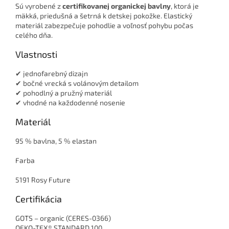
Sú vyrobené z
certifikovanej organickej bavlny
, ktorá je
mäkká, priedušná a šetrná k detskej pokožke. Elastický
materiál zabezpečuje pohodlie a voľnosť pohybu počas
celého dňa.
Vlastnosti
✔ jednofarebný dizajn
✔ bočné vrecká s volánovým detailom
✔ pohodlný a pružný materiál
✔ vhodné na každodenné nosenie
Materiál
95 % bavlna, 5 % elastan
Farba
5191 Rosy Future
Certifikácia
GOTS – organic (CERES-0366)
OEKO-TEX® STANDARD 100