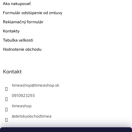
Ako nakupovať
Formulár odstúpenie od zmluvy
Reklamačný formulár
Kontakty
Tabuľka veľkosti
Hodnotenie obchodu
Kontakt
timeashop
@
timeashop.sk
0910923293
timeashop
@detskyobchodtimea