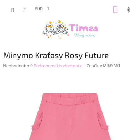
Prejsť
NÁKUP
na
EUR
obsah
KOŠÍK
Minymo Kraťasy Rosy Future
Priemerné
Neohodnotené
Podrobnosti hodnotenia
Značka:
MINYMO
hodnotenie
produktu
je
0,0
z
5
hviezdičiek.