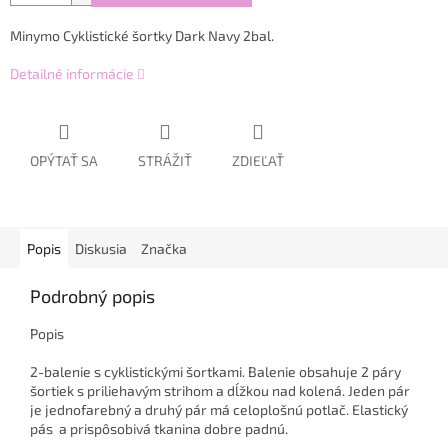
Minymo Cyklistické šortky Dark Navy 2bal.
Detailné informácie
OPÝTAŤ SA
STRÁŽIŤ
ZDIEĽAŤ
Popis
Diskusia
Značka
Podrobný popis
Popis
2-balenie s cyklistickými šortkami. Balenie obsahuje 2 páry
šortiek s priliehavým strihom a dĺžkou nad kolená. Jeden pár
je jednofarebný a druhý pár má celoplošnú potlač. Elastický
pás a prispôsobivá tkanina dobre padnú.