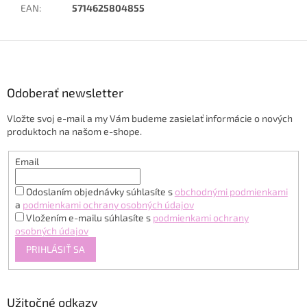
EAN
:
5714625804855
Z
á
p
ä
Odoberať newsletter
t
Vložte svoj e-mail a my Vám budeme zasielať informácie o nových
i
produktoch na našom e-shope.
e
Email
Odoslaním objednávky súhlasíte s
obchodnými podmienkami
a
podmienkami ochrany osobných údajov
Vložením e-mailu súhlasíte s
podmienkami ochrany
osobných údajov
PRIHLÁSIŤ SA
Užitočné odkazy