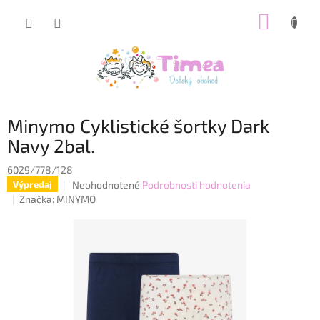
Prejsť
NÁKUP
na
obsah
KOŠÍK
Minymo Cyklistické šortky Dark
Navy 2bal.
6029/778/128
Priemerné
Neohodnotené
Podrobnosti hodnotenia
Výpredaj
hodnotenie
Značka:
MINYMO
produktu
je
0,0
z
5
hviezdičiek.