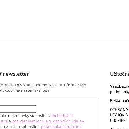
ť newsletter
Užitočn
j e-mail a my Vám budeme zasielať informácie o
Všeobecn
duktoch na našom e-shope.
podmienk
Reklamačn
OCHRANA
ÚDAJOV A
ním objednávky súhlasíte s
obchodnými
COOKIES
kami
a
podmienkami ochrany osobných údajov
ím e-mailu súhlasíte s
podmienkami ochrany