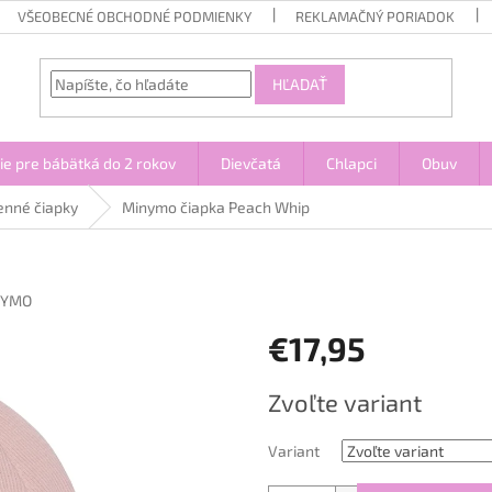
VŠEOBECNÉ OBCHODNÉ PODMIENKY
REKLAMAČNÝ PORIADOK
HĽADAŤ
ie pre bábätká do 2 rokov
Dievčatá
Chlapci
Obuv
enné čiapky
Minymo čiapka Peach Whip
NYMO
€17,95
Jednotková
Zvoľte variant
cena:
Variant