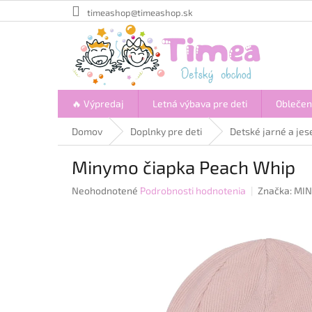
Prejsť
timeashop@timeashop.sk
na
obsah
🔥 Výpredaj
Letná výbava pre deti
Oblečen
Domov
Doplnky pre deti
Detské jarné a jes
Minymo čiapka Peach Whip
Priemerné
Neohodnotené
Podrobnosti hodnotenia
Značka:
MI
hodnotenie
produktu
je
0,0
z
5
hviezdičiek.