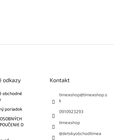
é odkazy
Kontakt
é obchodné
timeashop
@
timeashop.s
y
k
ý poriadok
0910923293
 OSOBNÝCH
timeashop
 POUČENIE O
@detskyobchodtimea