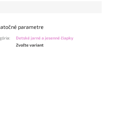
atočné parametre
gória
:
Detské jarné a jesenné čiapky
Zvoľte variant