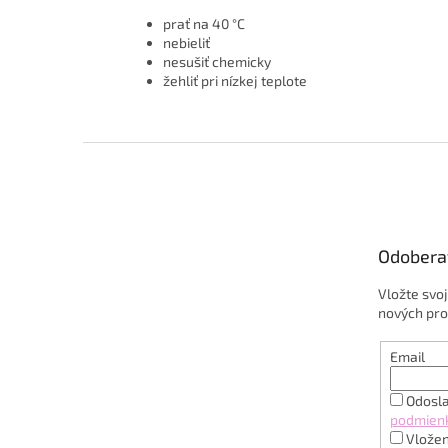
prať na 40 °C
nebieliť
nesušiť chemicky
žehliť pri nízkej teplote
Z
á
p
ä
t
Odobera
i
e
Vložte svo
nových pro
Email
Odosla
podmien
Vložen