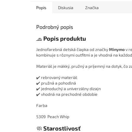
Popis
Diskusia
Značka
Podrobný popis
🧢
Popis produktu
Jednofarebná detská čiapka od značky
Minymo
v r
kombinuje s rôznymi outfitmi a je vhodná na každo
Materiál je mäkký, pružný a príjemný na dotyk, čo 
✔️ rebrovaný materiál
✔️ pružná a pohodlná
✔️ jednoduchý a univerzálny dizajn
✔️ vhodná na prechodné obdobie
Farba
5309 Peach Whip
🧼
Starostlivosť