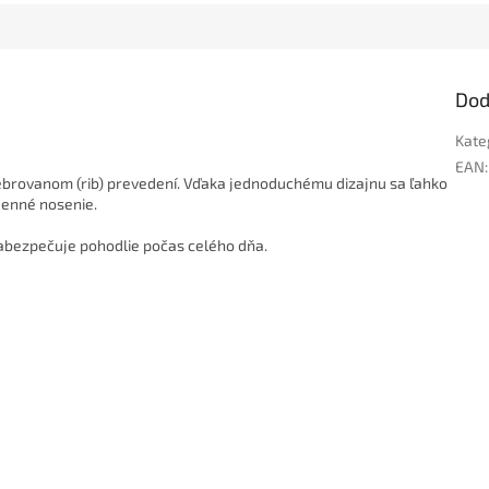
Dod
Kate
EAN
:
ebrovanom (rib) prevedení. Vďaka jednoduchému dizajnu sa ľahko
denné nosenie.
zabezpečuje pohodlie počas celého dňa.