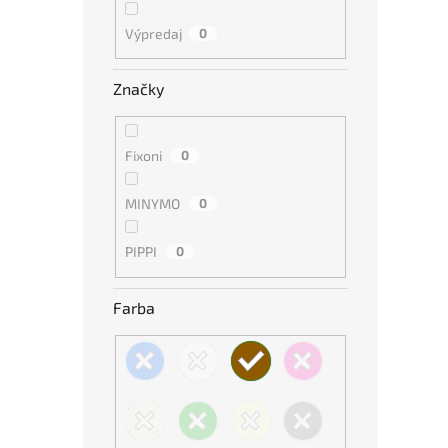
Výpredaj
0
Značky
Fixoni
0
MINYMO
0
PIPPI
0
Farba