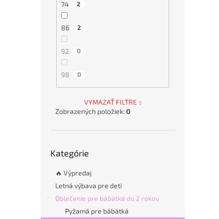
74
2
86
2
92
0
98
0
VYMAZAŤ FILTRE
Zobrazených položiek:
0
Preskočiť
Kategórie
kategórie
🔥 Výpredaj
Letná výbava pre deti
Oblečenie pre bábätká do 2 rokov
Pyžamá pre bábätká