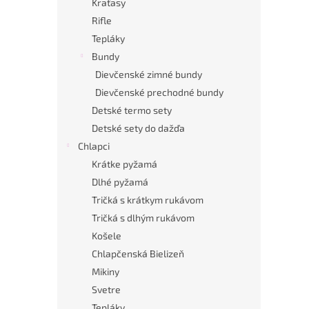
Kraťasy
Rifle
Tepláky
Bundy
Dievčenské zimné bundy
Dievčenské prechodné bundy
Detské termo sety
Detské sety do dažďa
Chlapci
Krátke pyžamá
Dlhé pyžamá
Tričká s krátkym rukávom
Tričká s dlhým rukávom
Košele
Chlapčenská Bielizeň
Mikiny
Svetre
Tepláky