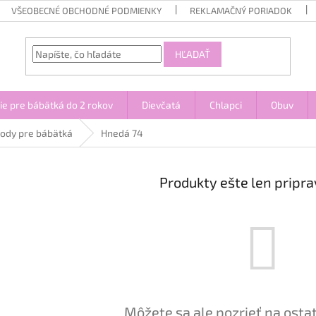
VŠEOBECNÉ OBCHODNÉ PODMIENKY
REKLAMAČNÝ PORIADOK
HĽADAŤ
ie pre bábätká do 2 rokov
Dievčatá
Chlapci
Obuv
ody pre bábätká
Hnedá 74
Produkty ešte len pripr
Môžete sa ale pozrieť na osta