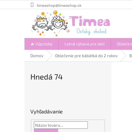
Prejsť
timeashop@timeashop.sk
na
obsah
🔥 Výpredaj
Letná výbava pre deti
Oblečen
Domov
Oblečenie pre bábätká do 2 rokov
B
Hnedá 74
B
o
č
Vyhľadávanie
n
ý
p