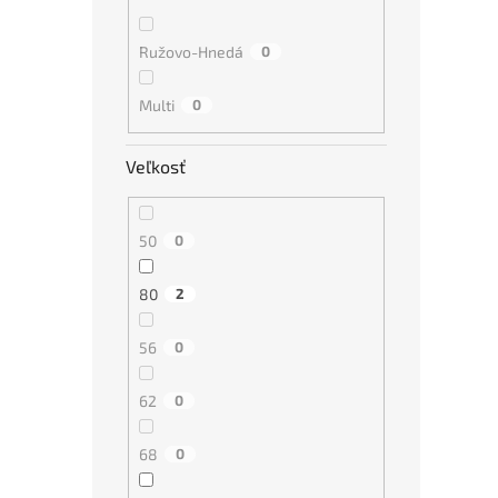
Ružovo-Hnedá
0
Multi
0
Veľkosť
50
0
80
2
56
0
62
0
68
0