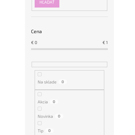
a
HĽADAŤ
n
e
l
Cena
€
0
€
1
Na sklade
0
Akcia
0
Novinka
0
Tip
0