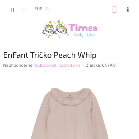
Prejsť
NÁKUP
na
EUR
obsah
KOŠÍK
EnFant Tričko Peach Whip
Priemerné
Neohodnotené
Podrobnosti hodnotenia
Značka:
ENFANT
hodnotenie
produktu
je
0,0
z
5
hviezdičiek.