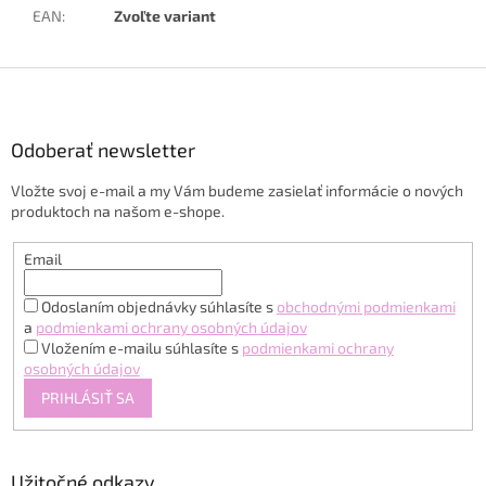
EAN
:
Zvoľte variant
Z
á
p
ä
Odoberať newsletter
t
Vložte svoj e-mail a my Vám budeme zasielať informácie o nových
i
produktoch na našom e-shope.
e
Email
Odoslaním objednávky súhlasíte s
obchodnými podmienkami
a
podmienkami ochrany osobných údajov
Vložením e-mailu súhlasíte s
podmienkami ochrany
osobných údajov
PRIHLÁSIŤ SA
Užitočné odkazy