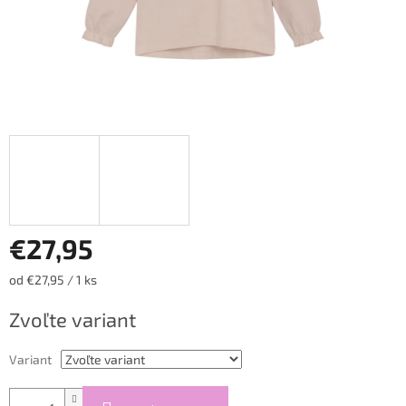
€27,95
Jednotková
od €27,95 / 1 ks
cena:
Zvoľte variant
Variant