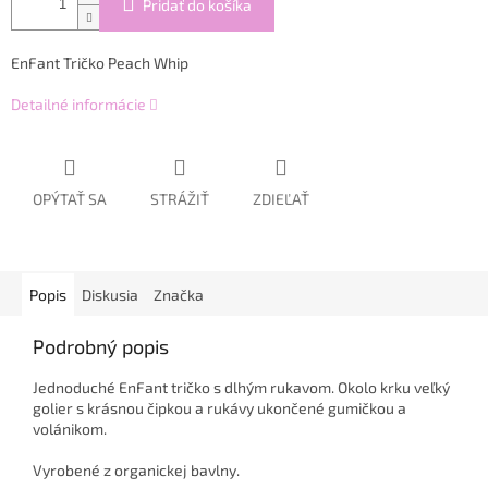
Pridať do košíka
EnFant Tričko Peach Whip
Detailné informácie
OPÝTAŤ SA
STRÁŽIŤ
ZDIEĽAŤ
Popis
Diskusia
Značka
Podrobný popis
Jednoduché EnFant tričko s dlhým rukavom. Okolo krku veľký
golier s krásnou čipkou a rukávy ukončené gumičkou a
volánikom.
Vyrobené z organickej bavlny.