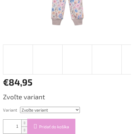
€84,95
Jednotková
Zvoľte variant
cena:
Variant
Pridať do košíka