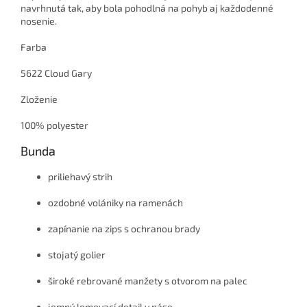
navrhnutá tak, aby bola pohodlná na pohyb aj každodenné
nosenie.
Farba
5622 Cloud Gary
Zloženie
100% polyester
Bunda
priliehavý strih
ozdobné volániky na ramenách
zapínanie na zips s ochranou brady
stojatý golier
široké rebrované manžety s otvorom na palec
jemný lemovací detail v páse