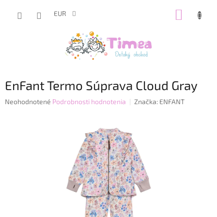
Prejsť
NÁKUP
na
EUR
obsah
KOŠÍK
EnFant Termo Súprava Cloud Gray
Priemerné
Neohodnotené
Podrobnosti hodnotenia
Značka:
ENFANT
hodnotenie
produktu
je
0,0
z
5
hviezdičiek.