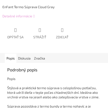
EnFant Termo Súprava Cloud Gray
Detailné informácie
OPÝTAŤ SA
STRÁŽIŤ
ZDIEĽAŤ
Popis
Diskusia
Značka
Podrobný popis
Popis
Štýlová a praktická termo súprava s celoplošnou potlačou,
ktorá udrží dieťa v teple počas chladnejších dní. Ideálna ako
vrchná vrstva na jeseň alebo ako zatepľovacia vrstva v zime.
Súprava pozostáva z termo bundy a termo nohavíc a je