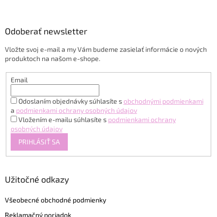
á
p
ä
Odoberať newsletter
t
Vložte svoj e-mail a my Vám budeme zasielať informácie o nových
i
produktoch na našom e-shope.
e
Email
Odoslaním objednávky súhlasíte s
obchodnými podmienkami
a
podmienkami ochrany osobných údajov
Vložením e-mailu súhlasíte s
podmienkami ochrany
osobných údajov
PRIHLÁSIŤ SA
Užitočné odkazy
Všeobecné obchodné podmienky
Reklamačný poriadok