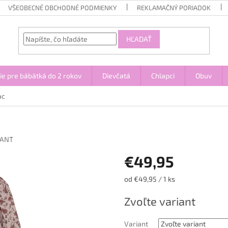
VŠEOBECNÉ OBCHODNÉ PODMIENKY
REKLAMAČNÝ PORIADOK
HĽADAŤ
ie pre bábätká do 2 rokov
Dievčatá
Chlapci
Obuv
ac
ANT
€49,95
Jednotková
od €49,95 / 1 ks
cena:
Zvoľte variant
Variant