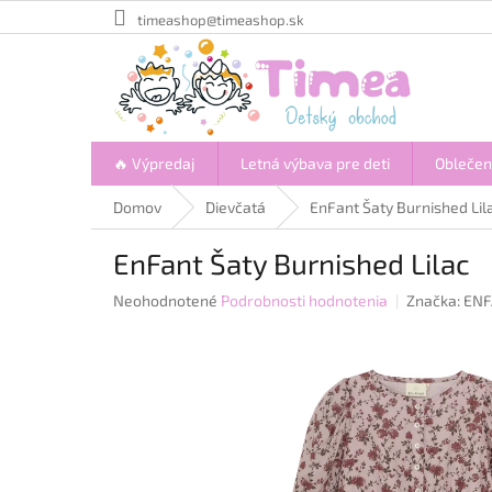
Prejsť
timeashop@timeashop.sk
na
obsah
🔥 Výpredaj
Letná výbava pre deti
Oblečen
Domov
Dievčatá
EnFant Šaty Burnished Lil
EnFant Šaty Burnished Lilac
Priemerné
Neohodnotené
Podrobnosti hodnotenia
Značka:
ENF
hodnotenie
produktu
je
0,0
z
5
hviezdičiek.