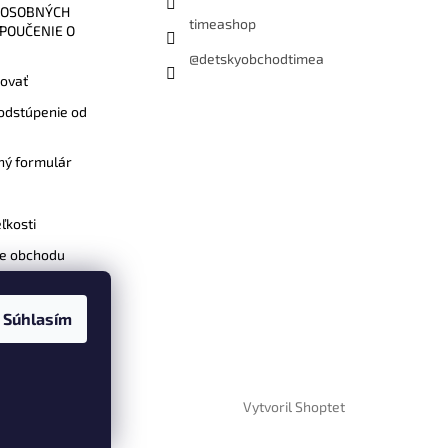
 OSOBNÝCH
timeashop
 POUČENIE O
@detskyobchodtimea
ovať
odstúpenie od
ý formulár
ľkosti
e obchodu
Súhlasím
Vytvoril Shoptet