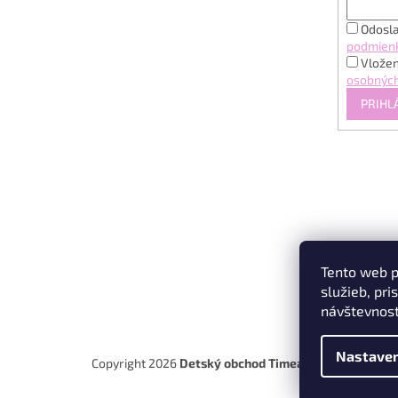
Odosla
podmien
Vložen
osobných
PRIHL
Tento web p
služieb, pr
Instagr
návštevnost
Nastaven
Copyright 2026
Detský obchod Timea
. Všetky práva 