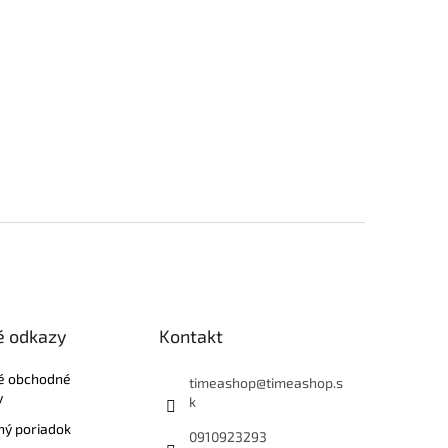
é odkazy
Kontakt
é obchodné
timeashop
@
timeashop.s
y
k
ý poriadok
0910923293