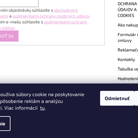
OCHRANA
ÚDAJOV A
ním objednávky súhlasíte s
obchodnými
COOKIES
kami
a
podmienkami ochrany osobných údajov
ím e-mailu súhlasíte s
podmienkami ochrany
Ako nakup
 údajov
Formulár 
ÁSIŤ SA
zmluvy
Reklamačn
Kontakty
Tabuľka ve
Hodnoteni
oužíva súbory cookie na poskytovanie
Odmietnuť
ispôsobenie reklám a analýzu
am
i. Viac informácií
tu
.
ie
vyhradené.
Upraviť nastavenie cookies