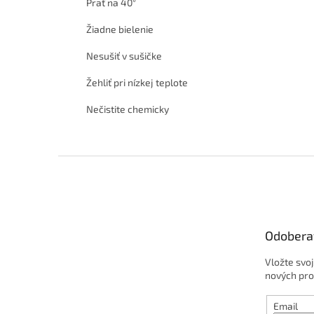
Prať na 40°
Žiadne bielenie
Nesušiť v sušičke
Žehliť pri nízkej teplote
Nečistite chemicky
Z
á
p
ä
t
Odobera
i
e
Vložte svo
nových pro
Email