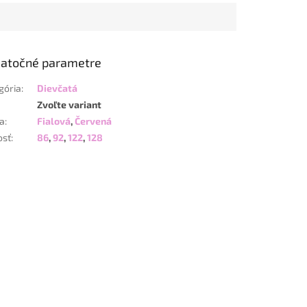
atočné parametre
gória
:
Dievčatá
Zvoľte variant
a
:
Fialová
,
Červená
osť
:
86
,
92
,
122
,
128