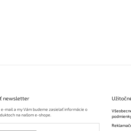
ť newsletter
Užitočn
j e-mail a my Vám budeme zasielať informácie o
Všeobecn
duktoch na našom e-shope.
podmienk
Reklamačn