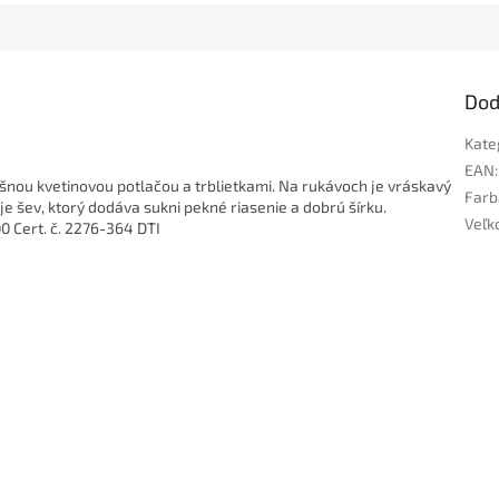
Dod
Kate
EAN
:
ošnou kvetinovou potlačou a trblietkami. Na rukávoch je vráskavý
Farb
je šev, ktorý dodáva sukni pekné riasenie a dobrú šírku.
Veľk
 Cert. č. 2276-364 DTI