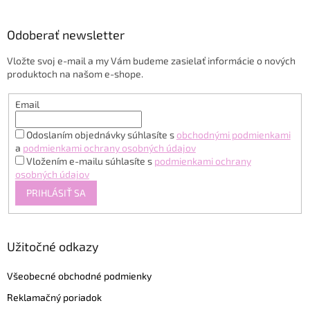
á
p
ä
Odoberať newsletter
t
Vložte svoj e-mail a my Vám budeme zasielať informácie o nových
i
produktoch na našom e-shope.
e
Email
Odoslaním objednávky súhlasíte s
obchodnými podmienkami
a
podmienkami ochrany osobných údajov
Vložením e-mailu súhlasíte s
podmienkami ochrany
osobných údajov
PRIHLÁSIŤ SA
Užitočné odkazy
Všeobecné obchodné podmienky
Reklamačný poriadok