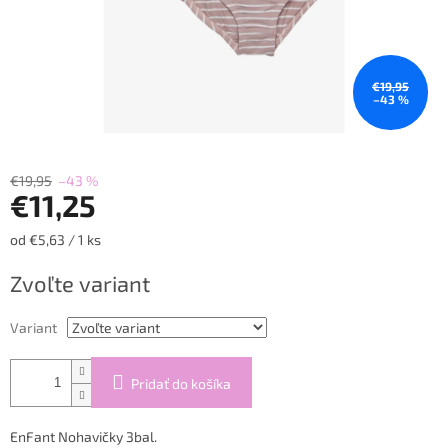
€19,95
–43 %
€19,95
–43 %
€11,25
Jednotková
od €5,63 / 1 ks
cena:
Zvoľte variant
Variant
Pridať do košíka
EnFant Nohavičky 3bal.