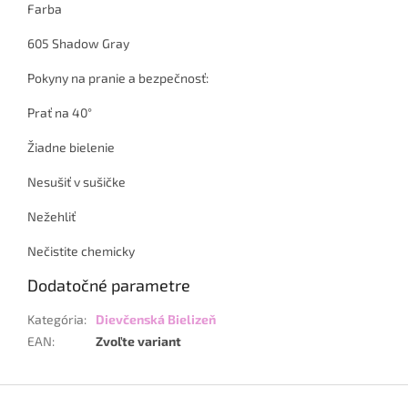
Farba
605 Shadow Gray
Pokyny na pranie a bezpečnosť:
Prať na 40°
Žiadne bielenie
Nesušiť v sušičke
Nežehliť
Nečistite chemicky
Dodatočné parametre
Kategória
:
Dievčenská Bielizeň
EAN
:
Zvoľte variant
Z