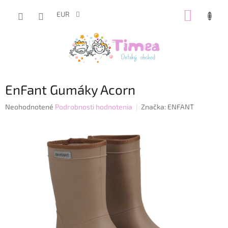
Prejsť
NÁKUP
na
EUR
obsah
KOŠÍK
EnFant Gumáky Acorn
Priemerné
Neohodnotené
Podrobnosti hodnotenia
Značka:
ENFANT
hodnotenie
produktu
je
0,0
z
5
hviezdičiek.