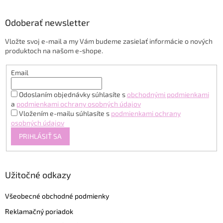
á
p
ä
Odoberať newsletter
t
Vložte svoj e-mail a my Vám budeme zasielať informácie o nových
i
produktoch na našom e-shope.
e
Email
Odoslaním objednávky súhlasíte s
obchodnými podmienkami
a
podmienkami ochrany osobných údajov
Vložením e-mailu súhlasíte s
podmienkami ochrany
osobných údajov
PRIHLÁSIŤ SA
Užitočné odkazy
Všeobecné obchodné podmienky
Reklamačný poriadok