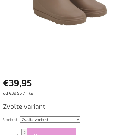
€39,95
Jednotková
od €39,95 / 1 ks
cena:
Zvoľte variant
Variant