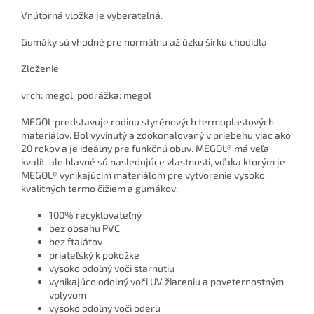
Vnútorná vložka je vyberateľná.
Gumáky sú vhodné pre normálnu až úzku šírku chodidla
Zloženie
vrch: megol, podrážka: megol
MEGOL predstavuje rodinu styrénových termoplastových
materiálov. Bol vyvinutý a zdokonaľovaný v priebehu viac ako
20 rokov a je ideálny pre funkčnú obuv. MEGOL® má veľa
kvalít, ale hlavné sú nasledujúce vlastnosti, vďaka ktorým je
MEGOL® vynikajúcim materiálom pre vytvorenie vysoko
kvalitných termo čižiem a gumákov:
100% recyklovateľný
bez obsahu PVC
bez ftalátov
priateľský k pokožke
vysoko odolný voči starnutiu
vynikajúco odolný voči UV žiareniu a poveternostným
vplyvom
vysoko odolný voči oderu