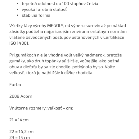
tepelná odolnosť do 100 stupňov Celzia
vysoká farebná stálosť
stabilná forma
Všetky fázy výroby MEGOL®, od výberu surovín až po náklad
zásielky podlieha najprísnejším environmentálnym normám
vrátane osvedčených postupov ustanovených v Certifikácii
ISO 14001.
Pri gumákoch nie je vhodné voliť veľký nadmerok, pretože
gumáky, ako druh topánky sú širšie, voľnejšie, ako bežná
obuv a dieťaťu by sa zle chodilo, potkýnalo by sa. Voľte
veľkosť, ktorá je najbližšie k dĺžke chodidla.
Farba
2608 Acorn
Vnútorné rozmery: veľkosť – cm:
21 = 14cm
22 = 14,2 cm
23 = 15 cm