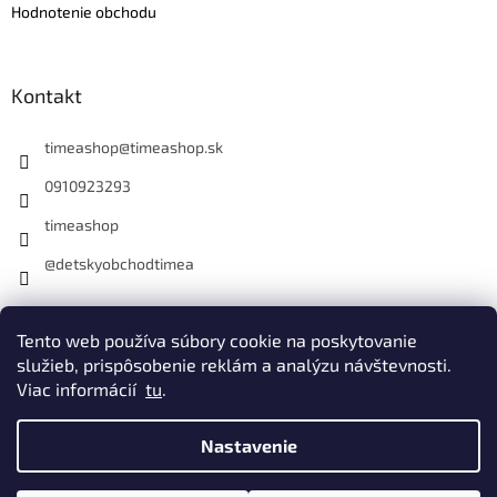
Hodnotenie obchodu
Kontakt
timeashop
@
timeashop.sk
0910923293
timeashop
@detskyobchodtimea
Instagram
Tento web používa súbory cookie na poskytovanie
služieb, prispôsobenie reklám a analýzu návštevnosti.
Viac informácií
tu
.
Vytvoril Shoptet
Nastavenie