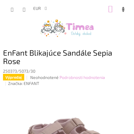
Prejsť
NÁKUP
na
EUR
obsah
KOŠÍK
EnFant Blikajúce Sandále Sepia
Rose
250373/5073/30
Priemerné
Neohodnotené
Podrobnosti hodnotenia
Výpredaj
hodnotenie
Značka:
ENFANT
produktu
je
0,0
z
5
hviezdičiek.