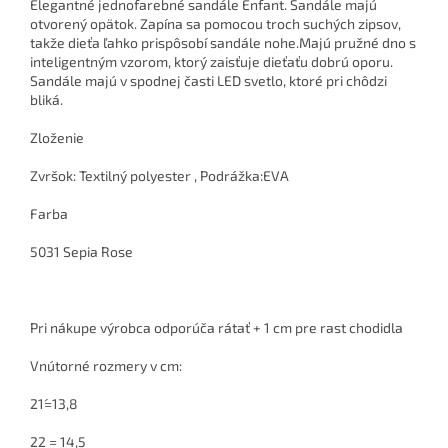
Elegantné jednofarebné sandále Enfant. Sandále majú
otvorený opätok. Zapína sa pomocou troch suchých zipsov,
takže dieťa ľahko prispôsobí sandále nohe.Majú pružné dno s
inteligentným vzorom, ktorý zaisťuje dieťaťu dobrú oporu.
Sandále majú v spodnej časti LED svetlo, ktoré pri chôdzi
bliká.
Zloženie
Zvršok: Textilný polyester , Podrážka:EVA
Farba
5031 Sepia Rose
Pri nákupe výrobca odporúča rátať + 1 cm pre rast chodidla
Vnútorné rozmery v cm:
21´=13,8
22 = 14,5