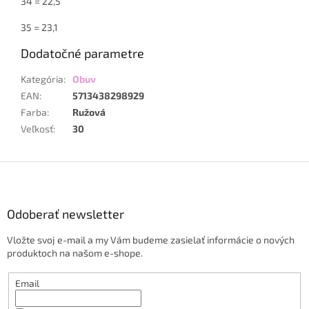
34 = 22,5
35 = 23,1
Dodatočné parametre
Kategória
:
Obuv
EAN
:
5713438298929
Farba
:
Ružová
Veľkosť
:
30
Z
á
p
ä
Odoberať newsletter
t
Vložte svoj e-mail a my Vám budeme zasielať informácie o nových
i
produktoch na našom e-shope.
e
Email