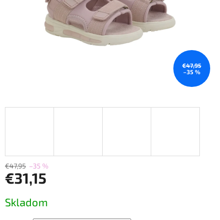
€47,95
–35 %
€47,95
–35 %
€31,15
Jednotková
Skladom
cena: