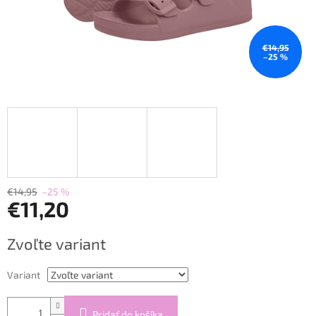
€14,95
–25 %
€14,95
–25 %
€11,20
Jednotková
Zvoľte variant
cena:
Variant
Pridať do košíka