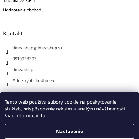
Tabuľka veľkosti
Hodnotenie obchodu
Kontakt
timeashop
@
timeashop.sk
0910923293
timeashop
@detskyobchodtimea
Instagram
Tento web používa súbory cookie na poskytovanie
služieb, prispôsobenie reklám a analýzu návštevnosti.
Viac informácií
tu
.
Vytvoril Shoptet
Nastavenie