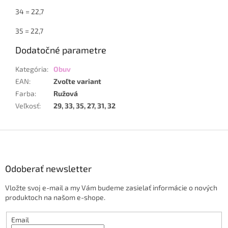
34 = 22,7
35 = 22,7
Dodatočné parametre
Kategória
:
Obuv
EAN
:
Zvoľte variant
Farba
:
Ružová
Veľkosť
:
29, 33, 35, 27, 31, 32
Z
á
p
ä
Odoberať newsletter
t
Vložte svoj e-mail a my Vám budeme zasielať informácie o nových
i
produktoch na našom e-shope.
e
Email