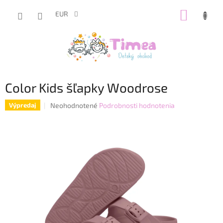
Prejsť
NÁKUP
na
EUR
obsah
KOŠÍK
Color Kids šľapky Woodrose
Priemerné
Neohodnotené
Podrobnosti hodnotenia
Výpredaj
hodnotenie
produktu
je
0,0
z
5
hviezdičiek.