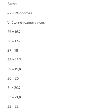
Farba
4200 Woodrose
Vnútorné rozmery v cm:
25 = 16,7
26 = 17,4
27 = 18
28 = 18,7
29 = 19,4
30 = 20
31 = 20,7
32 = 21,4
33 = 22