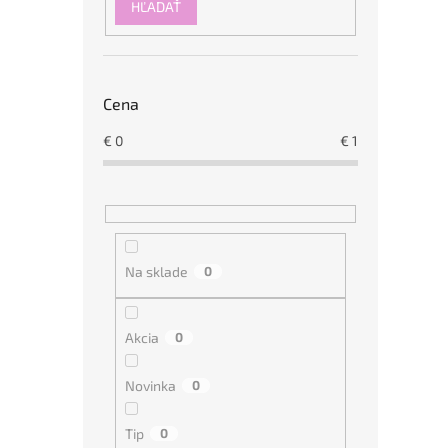
a
HĽADAŤ
n
e
l
Cena
€
0
€
1
Na sklade
0
Akcia
0
Novinka
0
Tip
0