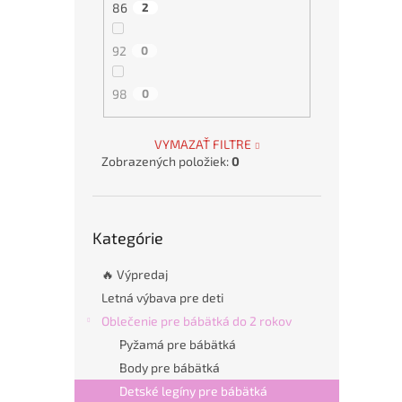
86
2
92
0
98
0
VYMAZAŤ FILTRE
Zobrazených položiek:
0
Preskočiť
Kategórie
kategórie
🔥 Výpredaj
Letná výbava pre deti
Oblečenie pre bábätká do 2 rokov
Pyžamá pre bábätká
Body pre bábätká
Detské legíny pre bábätká