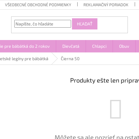
VŠEOBECNÉ OBCHODNÉ PODMIENKY
REKLAMAČNÝ PORIADOK
HĽADAŤ
ie pre bábätká do 2 rokov
Dievčatá
Chlapci
Obuv
etské legíny pre bábätká
Čierna 50
Produkty ešte len pripr
Môžete sa ale pozrieť na osta