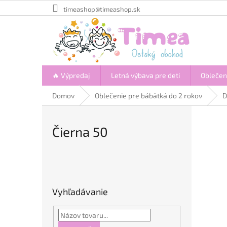
Prejsť
timeashop@timeashop.sk
na
obsah
🔥 Výpredaj
Letná výbava pre deti
Oblečen
Domov
Oblečenie pre bábätká do 2 rokov
D
Čierna 50
B
o
č
Vyhľadávanie
n
ý
p