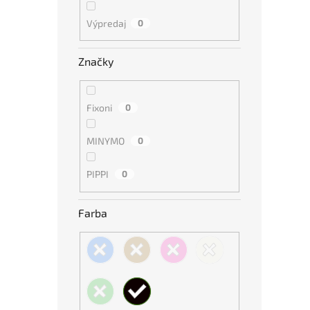
Výpredaj
0
Značky
Fixoni
0
MINYMO
0
PIPPI
0
Farba